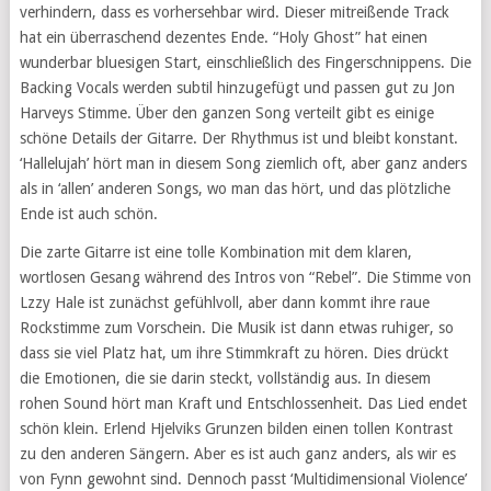
verhindern, dass es vorhersehbar wird. Dieser mitreißende Track
hat ein überraschend dezentes Ende. “Holy Ghost” hat einen
wunderbar bluesigen Start, einschließlich des Fingerschnippens. Die
Backing Vocals werden subtil hinzugefügt und passen gut zu Jon
Harveys Stimme. Über den ganzen Song verteilt gibt es einige
schöne Details der Gitarre. Der Rhythmus ist und bleibt konstant.
‘Hallelujah’ hört man in diesem Song ziemlich oft, aber ganz anders
als in ‘allen’ anderen Songs, wo man das hört, und das plötzliche
Ende ist auch schön.
Die zarte Gitarre ist eine tolle Kombination mit dem klaren,
wortlosen Gesang während des Intros von “Rebel”. Die Stimme von
Lzzy Hale ist zunächst gefühlvoll, aber dann kommt ihre raue
Rockstimme zum Vorschein. Die Musik ist dann etwas ruhiger, so
dass sie viel Platz hat, um ihre Stimmkraft zu hören. Dies drückt
die Emotionen, die sie darin steckt, vollständig aus. In diesem
rohen Sound hört man Kraft und Entschlossenheit. Das Lied endet
schön klein. Erlend Hjelviks Grunzen bilden einen tollen Kontrast
zu den anderen Sängern. Aber es ist auch ganz anders, als wir es
von Fynn gewohnt sind. Dennoch passt ‘Multidimensional Violence’