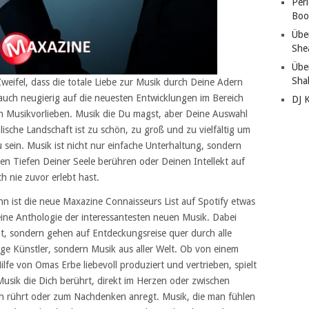
Per
Boo
Übe
She
Übe
Sha
weifel, dass die totale Liebe zur Musik durch Deine Adern
er auch neugierig auf die neuesten Entwicklungen im Bereich
DJ 
n Musikvorlieben. Musik die Du magst, aber Deine Auswahl
alische Landschaft ist zu schön, zu groß und zu vielfältig um
 sein. Musik ist nicht nur einfache Unterhaltung, sondern
en Tiefen Deiner Seele berühren oder Deinen Intellekt auf
h nie zuvor erlebt hast.
n ist die neue Maxazine Connaisseurs List auf Spotify etwas
ne Anthologie der interessantesten neuen Musik. Dabei
at, sondern gehen auf Entdeckungsreise quer durch alle
hige Künstler, sondern Musik aus aller Welt. Ob von einem
lfe von Omas Erbe liebevoll produziert und vertrieben, spielt
 Musik die Dich berührt, direkt im Herzen oder zwischen
en rührt oder zum Nachdenken anregt. Musik, die man fühlen