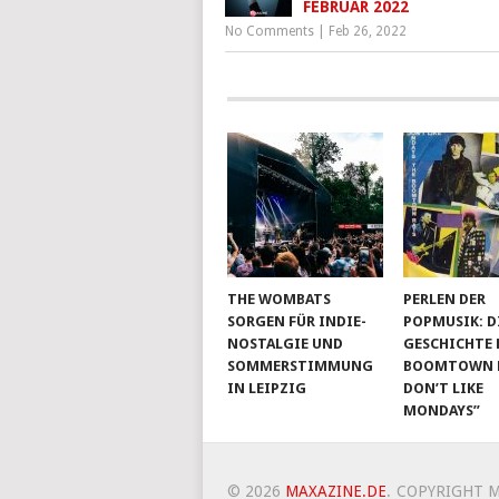
FEBRUAR 2022
No Comments
|
Feb 26, 2022
THE WOMBATS
PERLEN DER
SORGEN FÜR INDIE-
POPMUSIK: D
NOSTALGIE UND
GESCHICHTE 
SOMMERSTIMMUNG
BOOMTOWN RA
IN LEIPZIG
DON’T LIKE
MONDAYS”
© 2026
MAXAZINE.DE
.
COPYRIGHT M