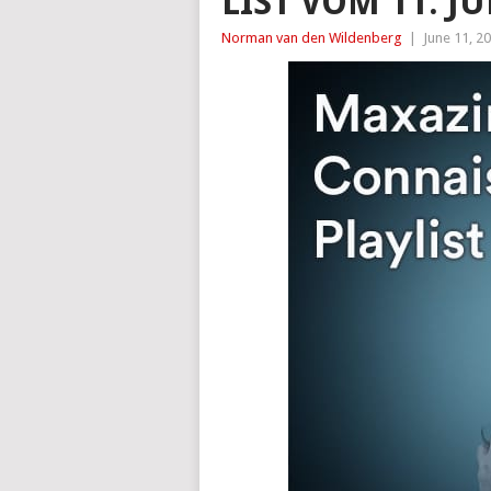
LIST VOM 11. JU
Norman van den Wildenberg
|
June 11, 2