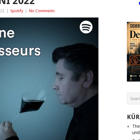
NI 2022
022
|
Spotify
|
No Comments
KÜR
The
und