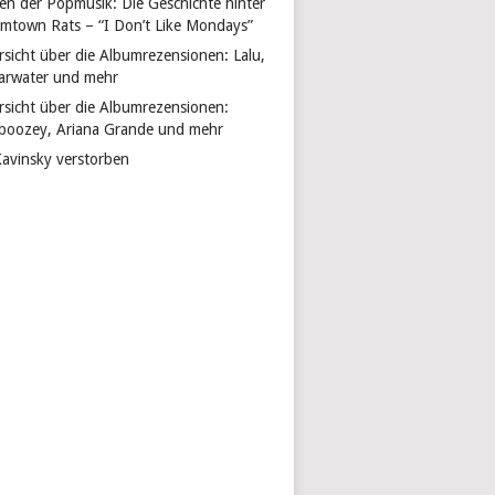
len der Popmusik: Die Geschichte hinter
mtown Rats – “I Don’t Like Mondays”
rsicht über die Albumrezensionen: Lalu,
arwater und mehr
rsicht über die Albumrezensionen:
boozey, Ariana Grande und mehr
Kavinsky verstorben