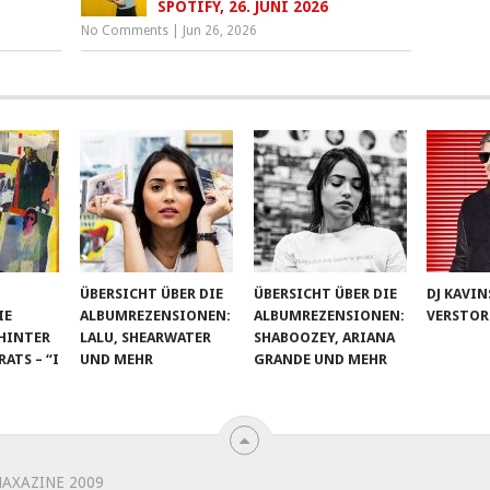
SPOTIFY, 26. JUNI 2026
No Comments
|
Jun 26, 2026
ÜBERSICHT ÜBER DIE
ÜBERSICHT ÜBER DIE
DJ KAVIN
IE
ALBUMREZENSIONEN:
ALBUMREZENSIONEN:
VERSTOR
HINTER
LALU, SHEARWATER
SHABOOZEY, ARIANA
TS – “I
UND MEHR
GRANDE UND MEHR
AXAZINE 2009