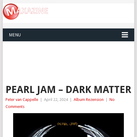
MENU
PEARL JAM – DARK MATTER
Peter van Cappelle
|
April 22, 2024
|
Album Rezension
|
No
Comments