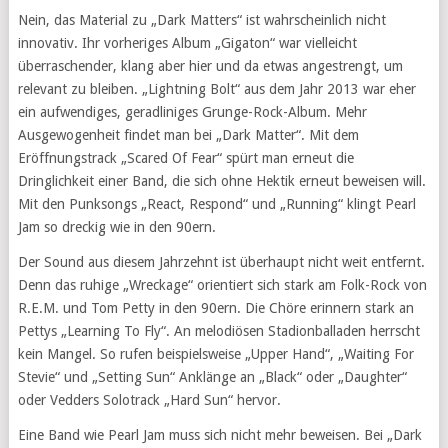
Nein, das Material zu „Dark Matters“ ist wahrscheinlich nicht
innovativ. Ihr vorheriges Album „Gigaton“ war vielleicht
überraschender, klang aber hier und da etwas angestrengt, um
relevant zu bleiben. „Lightning Bolt“ aus dem Jahr 2013 war eher
ein aufwendiges, geradliniges Grunge-Rock-Album. Mehr
Ausgewogenheit findet man bei „Dark Matter“. Mit dem
Eröffnungstrack „Scared Of Fear“ spürt man erneut die
Dringlichkeit einer Band, die sich ohne Hektik erneut beweisen will.
Mit den Punksongs „React, Respond“ und „Running“ klingt Pearl
Jam so dreckig wie in den 90ern.
Der Sound aus diesem Jahrzehnt ist überhaupt nicht weit entfernt.
Denn das ruhige „Wreckage“ orientiert sich stark am Folk-Rock von
R.E.M. und Tom Petty in den 90ern. Die Chöre erinnern stark an
Pettys „Learning To Fly“. An melodiösen Stadionballaden herrscht
kein Mangel. So rufen beispielsweise „Upper Hand“, „Waiting For
Stevie“ und „Setting Sun“ Anklänge an „Black“ oder „Daughter“
oder Vedders Solotrack „Hard Sun“ hervor.
Eine Band wie Pearl Jam muss sich nicht mehr beweisen. Bei „Dark