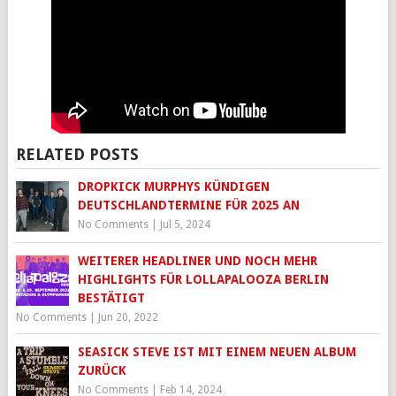
RELATED POSTS
DROPKICK MURPHYS KÜNDIGEN
DEUTSCHLANDTERMINE FÜR 2025 AN
No Comments
|
Jul 5, 2024
WEITERER HEADLINER UND NOCH MEHR
HIGHLIGHTS FÜR LOLLAPALOOZA BERLIN
BESTÄTIGT
No Comments
|
Jun 20, 2022
​SEASICK STEVE IST MIT EINEM NEUEN ALBUM
ZURÜCK
No Comments
|
Feb 14, 2024