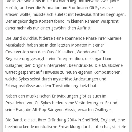
Die letzte Soloshow in Deutschland liegt mittlerweile zwei Jahre
zurück, und wer die Formation um Frontmann Oli Sykes live
erleben wollte, musste sich zuletzt mit Festivalauftritten begnügen.
Der angekündigte Konzertabend im kleinen Rahmen verspricht
daher mehr als nur einen gewöhnlichen Auftritt.
Die Band durchläuft derzeit eine spannende Phase ihrer Karriere.
Musikalisch haben sie in den letzten Monaten mit einer
Coverversion von dem Oasis’ Klassiker „Wonderwall” für
Begeisterung gesorgt – eine Interpretation, die sogar Liam
Gallagher, den Originalinterpreten, beeindruckte. Die Musikszene
wartet gespannt auf Hinweise zu neuen eigenen Kompositionen,
welche Sykes selbst durch mysteriöse Andeutungen und
Schnappschüsse aus dem Tonstudio angeheizt hat.
Neben den musikalischen Entwicklungen gibt es auch im
Privatleben von Oli Sykes bedeutsame Veränderungen. Er und
seine Frau, die Alt-Pop-Sängerin Alissic, erwarten Zwillinge.
Die Band, die seit ihrer Gründung 2004 in Sheffield, England, eine
beeindruckende musikalische Entwicklung durchlaufen hat, startete