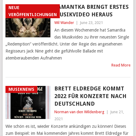
SAMANTKA BRINGT ERSTES
NEUE
MUSIKVIDEO HERAUS
VERÖFFENTLICHUNGEN
Wil Wander
|
June 23, 2021
An diesem Wochenende hat Samantka
das Musikvideo zu ihrer neuesten Single
„Redemption” veröffentlicht. Unter der Regie des angesehenen
Regisseurs Jack Nine geht die gefühlvolle Ballade mit
atemberaubenden Aufnahmen
Read More
BRETT ELDREDGE KOMMT
MUSIKNEWS
2022 FÜR KONZERTE NACH
DEUTSCHLAND
Norman van den Wildenberg
|
June 21,
2021
Wie schön es ist, wieder Konzerte ankündigen zu können! Dieses
zum Beispiel: im Mai kommenden Jahres kommt Brett Eldredge für