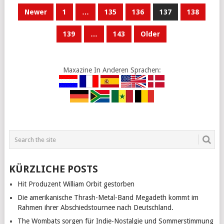
POSTS
Newer
1
…
135
136
137
138
PAGINATION
139
…
143
Older
Maxazine In Anderen Sprachen:
KÜRZLICHE POSTS
Hit Produzent William Orbit gestorben
Die amerikanische Thrash-Metal-Band Megadeth kommt im
Rahmen ihrer Abschiedstournee nach Deutschland.
The Wombats sorgen für Indie-Nostalgie und Sommerstimmung