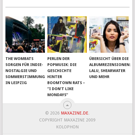
THE WOMBATS
PERLEN DER
ÜBERSICHT ÜBER DIE
SORGEN FÜR INDIE-
POPMUSIK: DIE
ALBUMREZENSIONEN:
NOSTALGIE UND
GESCHICHTE
LALU, SHEARWATER
SOMMERSTIMMUNG
HINTER
UND MEHR
IN LEIPZIG
BOOMTOWN RATS –
“I DON’T LIKE
MONDAYS”
© 2026
MAXAZINE.DE
.
COPYRIGHT MAXAZINE 2009
KOLOPHON