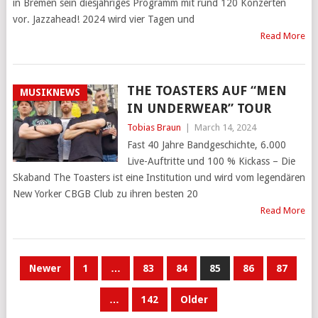
in Bremen sein diesjähriges Programm mit rund 120 Konzerten
vor. Jazzahead! 2024 wird vier Tagen und
Read More
THE TOASTERS AUF “MEN
MUSIKNEWS
IN UNDERWEAR” TOUR
Tobias Braun
|
March 14, 2024
Fast 40 Jahre Bandgeschichte, 6.000
Live-Auftritte und 100 % Kickass – Die
Skaband The Toasters ist eine Institution und wird vom legendären
New Yorker CBGB Club zu ihren besten 20
Read More
POSTS
Newer
1
…
83
84
85
86
87
PAGINATION
…
142
Older