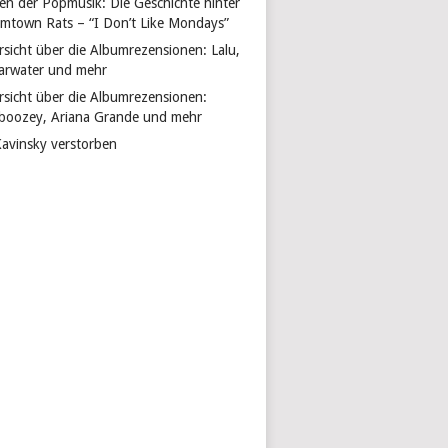
len der Popmusik: Die Geschichte hinter
mtown Rats – “I Don’t Like Mondays”
rsicht über die Albumrezensionen: Lalu,
arwater und mehr
rsicht über die Albumrezensionen:
boozey, Ariana Grande und mehr
Kavinsky verstorben