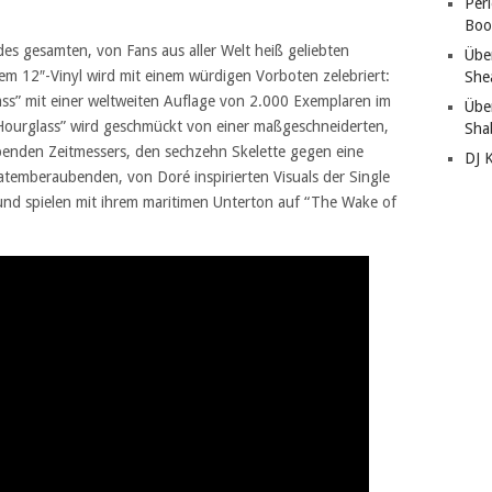
Per
Boo
es gesamten, von Fans aus aller Welt heiß geliebten
Übe
m 12″-Vinyl wird mit einem würdigen Vorboten zelebriert:
She
ass” mit einer weltweiten Auflage von 2.000 Exemplaren im
Übe
Hourglass” wird geschmückt von einer maßgeschneiderten,
Sha
benden Zeitmessers, den sechzehn Skelette gegen eine
DJ 
atemberaubenden, von Doré inspirierten Visuals der Single
nd spielen mit ihrem maritimen Unterton auf “The Wake of