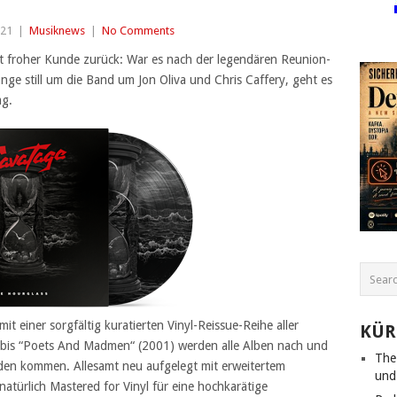
021
|
Musiknews
|
No Comments
it froher Kunde zurück: War es nach der legendären Reunion-
e still um die Band um Jon Oliva und Chris Caffery, geht es
ag.
 einer sorgfältig kuratierten Vinyl-Reissue-Reihe aller
KÜR
) bis “Poets And Madmen“ (2001) werden alle Alben nach und
The
Läden kommen. Allesamt neu aufgelegt mit erweitertem
und
natürlich Mastered for Vinyl für eine hochkarätige