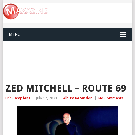
MENU
ZED MITCHELL – ROUTE 69
Eric Campfens
|
July 12, 2021
|
Album Rezension
|
No Comments