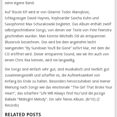
seine eigene Band.
Auf ‘Route 69’ wird er von Gitarrist Todor Manojlovic,
Schlagzeuger David Haynes, Keyboarder Sascha Kuhn und
Saxophonist Max Schurakowski begleitet. Das Album enthält zwölf
selbstgeschriebene Songs, von denen vier Texte von Pete Feenstra
geschrieben wurden. Man könnte Mitchells Stil als entspannten
Bluesrock bezeichnen. Das wird bei dem angenehm leicht
swingenden “By Sundown You’ll Be Gone” sofort klar, mit dem die
CD eröffnet wird. Dieser entspannte Sound, wie wir ihn auch von
einem Chris Rea kennen, wird nie langweilig.
Die Songs sind einfach sehr gut, sind musikalisch und textlich gut
zusammengestellt und schaffen es, die Aufmerksamkeit von
Anfang bis Ende zu halten. Besonders hervorzuheben sind meiner
Meinung nach Songs wie das emotionale “The Girl That Broke Your
Heart”, das schärfere “Life Will Always Find You”und die jazzige
Ballade “Midnight Melody”. Ein sehr feines Album. (8/10) (Z
Records)
RELATED POSTS