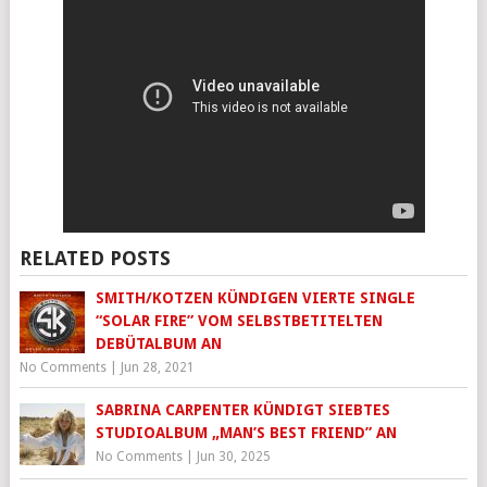
RELATED POSTS
SMITH/KOTZEN KÜNDIGEN VIERTE SINGLE
“SOLAR FIRE” VOM SELBSTBETITELTEN
DEBÜTALBUM AN
No Comments
|
Jun 28, 2021
SABRINA CARPENTER KÜNDIGT SIEBTES
STUDIOALBUM „MAN’S BEST FRIEND” AN
No Comments
|
Jun 30, 2025