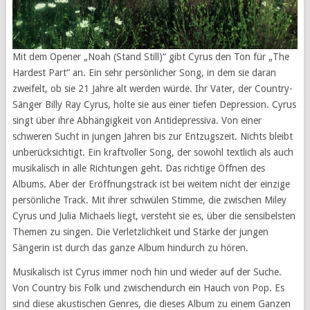
Mit dem Opener „Noah (Stand Still)“ gibt Cyrus den Ton für „The
Hardest Part“ an. Ein sehr persönlicher Song, in dem sie daran
zweifelt, ob sie 21 Jahre alt werden würde. Ihr Vater, der Country-
Sänger Billy Ray Cyrus, holte sie aus einer tiefen Depression. Cyrus
singt über ihre Abhängigkeit von Antidepressiva. Von einer
schweren Sucht in jungen Jahren bis zur Entzugszeit. Nichts bleibt
unberücksichtigt. Ein kraftvoller Song, der sowohl textlich als auch
musikalisch in alle Richtungen geht. Das richtige Öffnen des
Albums. Aber der Eröffnungstrack ist bei weitem nicht der einzige
persönliche Track. Mit ihrer schwülen Stimme, die zwischen Miley
Cyrus und Julia Michaels liegt, versteht sie es, über die sensibelsten
Themen zu singen. Die Verletzlichkeit und Stärke der jungen
Sängerin ist durch das ganze Album hindurch zu hören.
Musikalisch ist Cyrus immer noch hin und wieder auf der Suche.
Von Country bis Folk und zwischendurch ein Hauch von Pop. Es
sind diese akustischen Genres, die dieses Album zu einem Ganzen