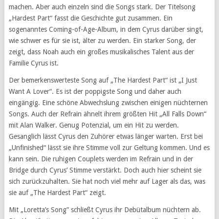
machen. Aber auch einzeln sind die Songs stark. Der Titelsong
„Hardest Part“ fasst die Geschichte gut zusammen. Ein
sogenanntes Coming-of-Age-Album, in dem Cyrus darüber singt,
wie schwer es für sie ist, älter zu werden. Ein starker Song, der
zeigt, dass Noah auch ein großes musikalisches Talent aus der
Familie Cyrus ist.
Der bemerkenswerteste Song auf „The Hardest Part“ ist „I Just
Want A Lover“. Es ist der poppigste Song und daher auch
eingängig. Eine schöne Abwechslung zwischen einigen nüchternen
Songs. Auch der Refrain ähnelt ihrem größten Hit „All Falls Down“
mit Alan Walker. Genug Potenzial, um ein Hit zu werden.
Gesanglich lässt Cyrus den Zuhörer etwas länger warten. Erst bei
„Unfinished“ lässt sie ihre Stimme voll zur Geltung kommen. Und es
kann sein. Die ruhigen Couplets werden im Refrain und in der
Bridge durch Cyrus’ Stimme verstärkt. Doch auch hier scheint sie
sich zurückzuhalten. Sie hat noch viel mehr auf Lager als das, was
sie auf „The Hardest Part“ zeigt.
Mit „Loretta’s Song” schließt Cyrus ihr Debütalbum nüchtern ab.