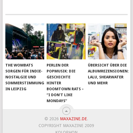
THE WOMBATS
PERLEN DER
ÜBERSICHT ÜBER DIE
SORGEN FÜR INDIE-
POPMUSIK: DIE
ALBUMREZENSIONEN:
NOSTALGIE UND
GESCHICHTE
LALU, SHEARWATER
SOMMERSTIMMUNG
HINTER
UND MEHR
IN LEIPZIG
BOOMTOWN RATS –
“I DON’T LIKE
MONDAYS”
© 2026
MAXAZINE.DE
.
COPYRIGHT MAXAZINE 2009
KOLOPHON