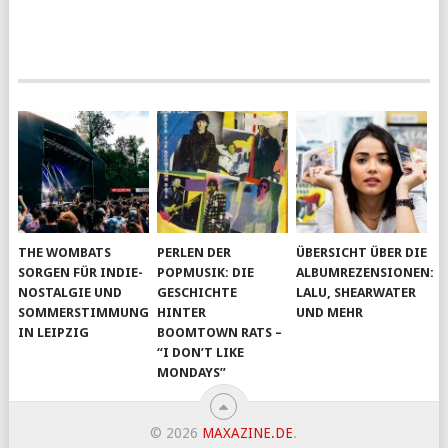
THE WOMBATS
PERLEN DER
ÜBERSICHT ÜBER DIE
SORGEN FÜR INDIE-
POPMUSIK: DIE
ALBUMREZENSIONEN:
NOSTALGIE UND
GESCHICHTE
LALU, SHEARWATER
SOMMERSTIMMUNG
HINTER
UND MEHR
IN LEIPZIG
BOOMTOWN RATS –
“I DON’T LIKE
MONDAYS”
© 2026
MAXAZINE.DE
.