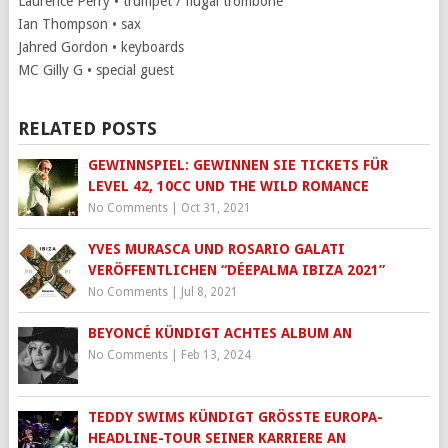
Laurence Perry • trumpet / flugal trombone
Ian Thompson • sax
Jahred Gordon • keyboards
MC Gilly G • special guest
RELATED POSTS
GEWINNSPIEL: GEWINNEN SIE TICKETS FÜR
LEVEL 42, 10CC UND THE WILD ROMANCE
No Comments
|
Oct 31, 2021
YVES MURASCA UND ROSARIO GALATI
VERÖFFENTLICHEN “DÉEPALMA IBIZA 2021”
No Comments
|
Jul 8, 2021
BEYONCÉ KÜNDIGT ACHTES ALBUM AN
No Comments
|
Feb 13, 2024
TEDDY SWIMS KÜNDIGT GRÖSSTE EUROPA-H
EADLINE-TOUR SEINER KARRIERE AN