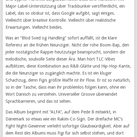
Major-Label-Unterstützung über Trackbunker veröffentlicht, ein
Label, das so obskur ist, dass Google aufgibt, sagt einiges.
Vielleicht über kreative Kontrolle. Vielleicht über realistische
Erwartungen. Vielleicht beides.
Was an “Blod Sved og Handling” sofort auffällt, ist die klare
Referenz an die frühen Neunziger. Nicht der rohe Boom-Bap, den
jeder nostalgische Rapper heutzutage beansprucht, sondern die
melodische, soulvolle Seite dieser Ära. Man hört TLC-Vibes
aufblitzen, diese Kombination aus R&B-Glätte und Hip-Hop-Kante,
die die Neunziger so zugänglich machte. Es ist ein kluger
Schachzug, denn Figis größte Waffe ist ihr Flow. Er ist so natürlich,
so in der Tasche, dass man ihr problemlos folgen kann, ohne ein
Wort Dänisch zu verstehen. Universeller Groove überwindet
Sprachbarrieren, und das ist selten.
Das Album beginnt mit “ALFA”, auf dem Pede B mitwirkt, in
Dänemark so etwas wie ein Rakim-Co-Sign. Der dreifache MC’s
Fight Night-Gewinner verleiht sofortige Glaubwürdigkeit. Aber auf
dem Rest des Albums muss Figi für sich selbst stehen, und dort