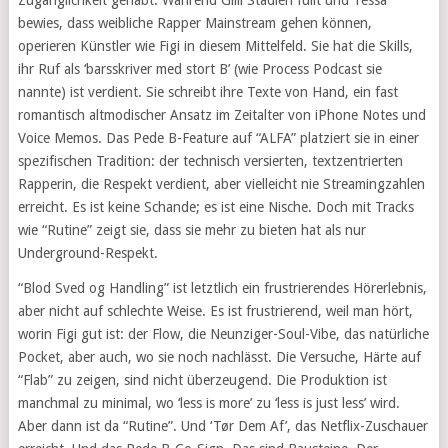
Zugänglichkeit gehabt. Während Gilli Stadien füllt und Tessa
bewies, dass weibliche Rapper Mainstream gehen können,
operieren Künstler wie Figi in diesem Mittelfeld. Sie hat die Skills,
ihr Ruf als ‘barsskriver med stort B’ (wie Process Podcast sie
nannte) ist verdient. Sie schreibt ihre Texte von Hand, ein fast
romantisch altmodischer Ansatz im Zeitalter von iPhone Notes und
Voice Memos. Das Pede B-Feature auf “ALFA” platziert sie in einer
spezifischen Tradition: der technisch versierten, textzentrierten
Rapperin, die Respekt verdient, aber vielleicht nie Streamingzahlen
erreicht. Es ist keine Schande; es ist eine Nische. Doch mit Tracks
wie “Rutine” zeigt sie, dass sie mehr zu bieten hat als nur
Underground-Respekt.
“Blod Sved og Handling” ist letztlich ein frustrierendes Hörerlebnis,
aber nicht auf schlechte Weise. Es ist frustrierend, weil man hört,
worin Figi gut ist: der Flow, die Neunziger-Soul-Vibe, das natürliche
Pocket, aber auch, wo sie noch nachlässt. Die Versuche, Härte auf
“Flab” zu zeigen, sind nicht überzeugend. Die Produktion ist
manchmal zu minimal, wo ‘less is more’ zu ‘less is just less’ wird.
Aber dann ist da “Rutine”. Und ‘Tør Dem Af’, das Netflix-Zuschauer