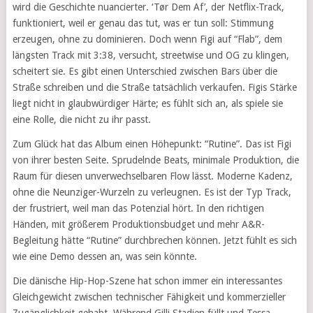
wird die Geschichte nuancierter. ‘Tør Dem Af’, der Netflix-Track,
funktioniert, weil er genau das tut, was er tun soll: Stimmung
erzeugen, ohne zu dominieren. Doch wenn Figi auf “Flab”, dem
längsten Track mit 3:38, versucht, streetwise und OG zu klingen,
scheitert sie. Es gibt einen Unterschied zwischen Bars über die
Straße schreiben und die Straße tatsächlich verkaufen. Figis Stärke
liegt nicht in glaubwürdiger Härte; es fühlt sich an, als spiele sie
eine Rolle, die nicht zu ihr passt.
Zum Glück hat das Album einen Höhepunkt: “Rutine”. Das ist Figi
von ihrer besten Seite. Sprudelnde Beats, minimale Produktion, die
Raum für diesen unverwechselbaren Flow lässt. Moderne Kadenz,
ohne die Neunziger-Wurzeln zu verleugnen. Es ist der Typ Track,
der frustriert, weil man das Potenzial hört. In den richtigen
Händen, mit größerem Produktionsbudget und mehr A&R-
Begleitung hätte “Rutine” durchbrechen können. Jetzt fühlt es sich
wie eine Demo dessen an, was sein könnte.
Die dänische Hip-Hop-Szene hat schon immer ein interessantes
Gleichgewicht zwischen technischer Fähigkeit und kommerzieller