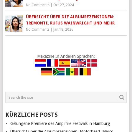
No Comments
|
Oct 27, 2024
ÜBERSICHT ÜBER DIE ALBUMREZENSIONEN:
TREMONTI, RUFUS WAINWRIGHT UND MEHR
No Comments
|
Jan 18, 2026
Maxazine In Anderen Sprachen:
KÜRZLICHE POSTS
Gelungene Premiere des Amplifire Festivals in Hamburg
Übersicht über die Albumrezensionen: Motörhead, Marco