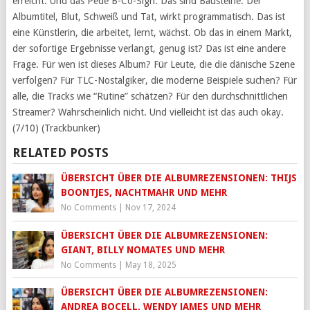
erreicht. Und das Pede B-Co-Sign. Das sind Bausteine. Der
Albumtitel, Blut, Schweiß und Tat, wirkt programmatisch. Das ist
eine Künstlerin, die arbeitet, lernt, wächst. Ob das in einem Markt,
der sofortige Ergebnisse verlangt, genug ist? Das ist eine andere
Frage. Für wen ist dieses Album? Für Leute, die die dänische Szene
verfolgen? Für TLC-Nostalgiker, die moderne Beispiele suchen? Für
alle, die Tracks wie “Rutine” schätzen? Für den durchschnittlichen
Streamer? Wahrscheinlich nicht. Und vielleicht ist das auch okay.
(7/10) (Trackbunker)
RELATED POSTS
ÜBERSICHT ÜBER DIE ALBUMREZENSIONEN: THIJS
BOONTJES, NACHTMAHR UND MEHR
No Comments
|
Nov 17, 2024
ÜBERSICHT ÜBER DIE ALBUMREZENSIONEN:
GIANT, BILLY NOMATES UND MEHR
No Comments
|
May 18, 2025
ÜBERSICHT ÜBER DIE ALBUMREZENSIONEN:
ANDREA BOCELL, WENDY JAMES UND MEHR