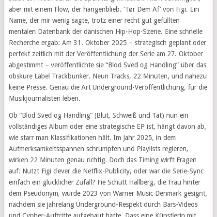
aber mit einem Flow, der hängenblieb. ‘Tør Dem Af’ von Figi. Ein
Name, der mir wenig sagte, trotz einer recht gut gefüllten
mentalen Datenbank der dänischen Hip-Hop-Szene. Eine schnelle
Recherche ergab: Am 31. Oktober 2025 – strategisch geplant oder
perfekt zeitlich mit der Veröffentlichung der Serie am 27. Oktober
abgestimmt – veröffentlichte sie “Blod Sved og Handling” über das
obskure Label Trackbunker. Neun Tracks, 22 Minuten, und nahezu
keine Presse. Genau die Art Underground-Veröffentlichung, für die
Musikjournalisten leben.
Ob “Blod Sved og Handling” (Blut, Schweiß und Tat) nun ein
vollständiges Album oder eine strategische EP ist, hängt davon ab,
wie starr man Klassifikationen hält. Im Jahr 2025, in dem
Aufmerksamkeitsspannen schrumpfen und Playlists regieren,
wirken 22 Minuten genau richtig. Doch das Timing wirft Fragen
auf: Nutzt Figi clever die Netflix-Publicity, oder war die Serie-Sync
einfach ein glücklicher Zufall? Fie Schütt Hallberg, die Frau hinter
dem Pseudonym, wurde 2023 von Warner Music Denmark gesignt,
nachdem sie jahrelang Underground-Respekt durch Bars-Videos
und Cypher-Auftritte aufgebaut hatte. Dass eine Künstlerin mit