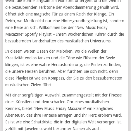
Wenn die Sonne langsam am Horizont untergeht und die Welt in
die bezaubernden Farbtöne der Abenddämmerung gehüllt wird,
öffnet sich eine magische Tür zu einem Reich der Klänge. Ein
Reich, wo Musik nicht nur eine Hintergrundbegleitung ist, sondern
eine Reise an sich. Willkommen bei der “New Music Friday
Maxazine” Spotify Playlist – Ihrem wöchentlichen Führer durch die
bezaubernden Landschaften des musikalischen Universums.
In diesem weiten Ozean der Melodien, wo die Wellen der
Kreativität endlos tanzen und die Töne wie Flüstern der Seele
klingen, ist es eine wahre Herausforderung, die Perlen zu finden,
die unsere Herzen berühren. Aber fürchten Sie sich nicht, denn
diese Playlist ist wie ein Kompass, der Sie zu den bezauberndsten
musikalischen Zielen führt.
Mit einer sorgfältigen Auswahl, zusammengestellt mit der Finesse
eines Künstlers und dem scharfen Ohr eines musikalischen
Kenners, bietet “New Music Friday Maxazine” ein klangliches
Abenteuer, das Ihre Fantasie anregen und Ihr Herz erobern wird.
Es ist wie eine Schatzkiste, die in der digitalen Welt verborgen ist,
gefüllt mit Juwelen sowohl bekannter Namen als auch