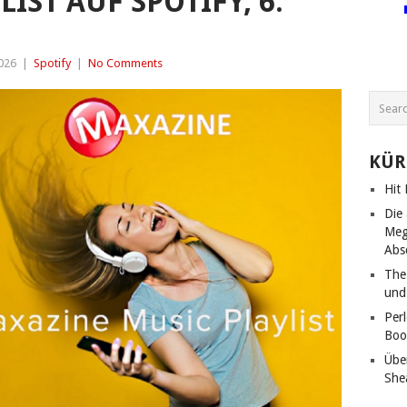
IST AUF SPOTIFY, 6.
026
|
Spotify
|
No Comments
KÜR
Hit
Die
Meg
Abs
The
und
Per
Boo
Übe
She