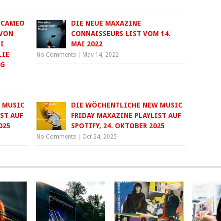
 CAMEO
DIE NEUE MAXAZINE
 VON
CONNAISSEURS LIST VOM 14.
I
MAI 2022
LIE
No Comments
|
May 14, 2022
EG
 MUSIC
DIE WÖCHENTLICHE NEW MUSIC
ST AUF
FRIDAY MAXAZINE PLAYLIST AUF
025
SPOTIFY, 24. OKTOBER 2025
No Comments
|
Oct 24, 2025