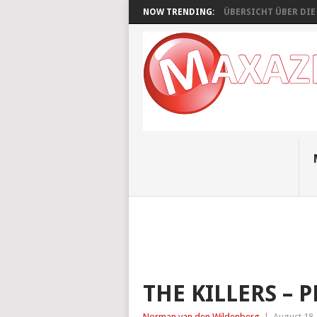
NOW TRENDING:
ÜBERSICHT ÜBER DIE A
THE KILLERS –
Norman van den Wildenberg
|
August 18,