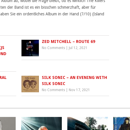
lbum ab, wobei die Frage bleibt, ob es wirklich The Killers
ten der Band ist es ein bisschen schmerzhaft, aber für
aben Sie ein ordentliches Album in der Hand (7/10) (Island
ZED MITCHELL – ROUTE 69
JS
No Comments
|
Jul 12, 2021
UND
RAL
SILK SONIC – AN EVENING WITH
SILK SONIC
No Comments
|
Nov 17, 2021