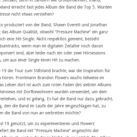
. Seltsam, denn in Ländern wie Großbritannien, Irland,
land erreicht fast jedes Album der Band die Top 5. Würden
tnisse nicht etwas verstehen?
co-produziert von der Band, Shawn Everett und Jonathan
 das Album Qualität, obwohl “Pressure Machine“ ein ganz
ich eine Hit-Single. Nicht respektlos gemeint, besteht
lbumtracks, wenn man im digitalen Zeitalter noch davon
oniert sind, aber leider nach ein oder zwei Hörsessions
s, um aus einer Single einen Hit zu machen.
id-19 die Tour zum Stillstand brachte, war die Inspiration für
 zu hören. Frontmann Brandon Flowers wuchs teilweise im
s Leben dort ist auch zum roten Faden des siebten Albums
Interviews mit Dorfbewohnern wurden verwendet, um dem
rleihen, und es gelang. Es hat die Band nur dazu gebracht,
 den die Band im Laufe der Jahre eingeschlagen hat, zu
 den die Band von nun an verbreiten möchte?
id-19 genutzt, um zu experimentieren und Flowers’
iefert die Band mit “Pressure Machine“ angesichts der