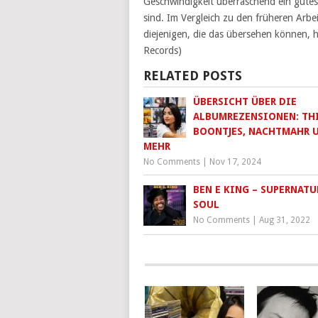
Geschwindigkeit überraschend ein gutes A
sind. Im Vergleich zu den früheren Arbei
diejenigen, die das übersehen können, h
Records)
RELATED POSTS
ÜBERSICHT ÜBER DIE
ALBUMREZENSIONEN: THI
BOONTJES, NACHTMAHR 
MEHR
No Comments
|
Nov 17, 2024
BEN E KING – SUPERNATU
SOUL
No Comments
|
Aug 31, 2022