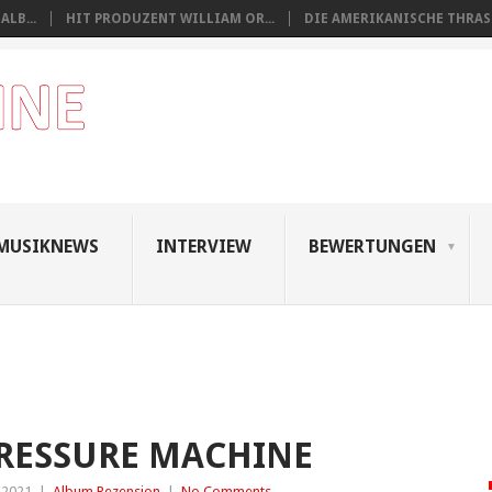
LB...
HIT PRODUZENT WILLIAM OR...
DIE AMERIKANISCHE THRASH
MUSIKNEWS
INTERVIEW
BEWERTUNGEN
 PRESSURE MACHINE
 2021
|
Album Rezension
|
No Comments