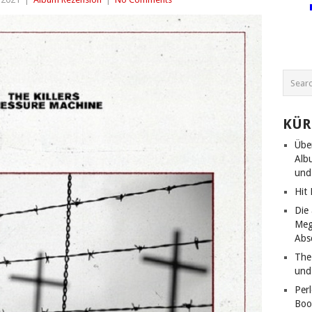
KÜR
Über
Alb
und
Hit
Die
Meg
Abs
The
und
Per
Boo