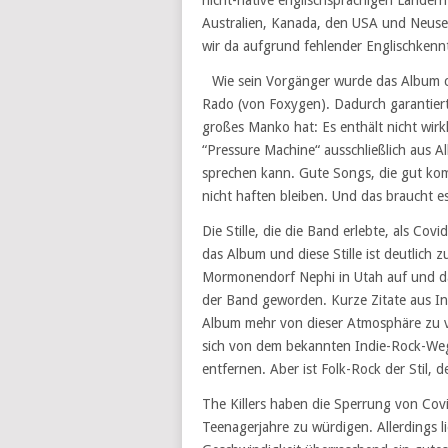
nicht-native englischsprachigen Ländern
Australien, Kanada, den USA und Neusee
wir da aufgrund fehlender Englischkenn
Wie sein Vorgänger wurde das Album 
Rado (von Foxygen). Dadurch garantiert
großes Manko hat: Es enthält nicht wirkl
“Pressure Machine“ ausschließlich aus A
sprechen kann. Gute Songs, die gut komp
nicht haften bleiben. Und das braucht e
Die Stille, die die Band erlebte, als Cov
das Album und diese Stille ist deutlich
Mormonendorf Nephi in Utah auf und da
der Band geworden. Kurze Zitate aus 
Album mehr von dieser Atmosphäre zu ve
sich von dem bekannten Indie-Rock-Weg,
entfernen. Aber ist Folk-Rock der Stil,
The Killers haben die Sperrung von Cov
Teenagerjahre zu würdigen. Allerdings l