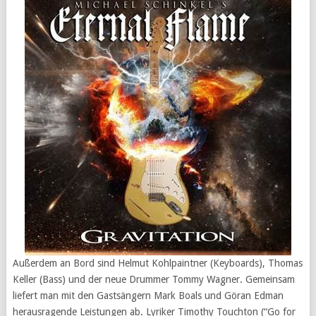
Außerdem an Bord sind Helmut Kohlpaintner (Keyboards), Thomas
Keller (Bass) und der neue Drummer Tommy Wagner. Gemeinsam
liefert man mit den Gastsängern Mark Boals und Göran Edman
herausragende Leistungen ab. Lyriker Timothy Touchton (“Go for