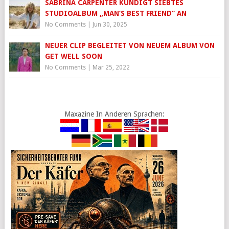
SABRINA CARPENTER KÜNDIGT SIEBTES
STUDIOALBUM „MAN’S BEST FRIEND” AN
No Comments
|
Jun 30, 2025
NEUER CLIP BEGLEITET VON NEUEM ALBUM VON
GET WELL SOON
No Comments
|
Mar 25, 2022
Maxazine In Anderen Sprachen: