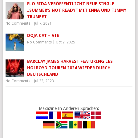
FLO RIDA VERÖFFENTLICHT NEUE SINGLE
„SUMMER’S NOT READY” MIT INNA UND TIMMY
TRUMPET
No Comments
|
Jul 7, 2021
DOJA CAT – VIE
No Comments
|
Oct 2, 2025
BARCLAY JAMES HARVEST FEATURING LES
HOLROYD TOUREN 2024 WIEDER DURCH
DEUTSCHLAND
No Comments
|
Jul 23, 2023
Maxazine In Anderen Sprachen: