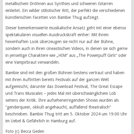
metallischem Dröhnen aus Synthies und schweren Gitarren
einleitet. Ein wilder stilistischer Ritt, der perfekt die verschiedenen
künstlerischen Facetten von Bambie Thug aufzeigt.
Dieser bemerkenswerte musikalische Ansatz geht mit einer ebenso
spektakulären visuellen Ausdruckskraft einher: Mit ihrem
hexenhaften Look überzeugen sie nicht nur auf der Bühne,
sondern auch in ihren cineastischen Videos, in denen sie sich gerne
in jenseitige Charaktere wie „HIM“ aus „The Powerpuff Girls“ oder
eine Vampirbraut verwandeln.
Bambie sind mit den großen Bühnen bestens vertraut und haben
mit ihren Auftritten bereits Festivals auf der ganzen Welt
aufgemischt, darunter das Download Festival, The Great Escape
und Trans Musicales – jedes Mal mit überschwänglichem Lob
seitens der Kritik. Ihre aufsehenerregenden Shows wurden als
“genderqueer, okkult angehaucht, auffallend theatralisch”
beschrieben. Bambie Thug tritt am 5. Oktober 2024 um 19:00 Uhr
im Uebel & Gefährlich in Hamburg auf.
Foto (c) Becca Geden