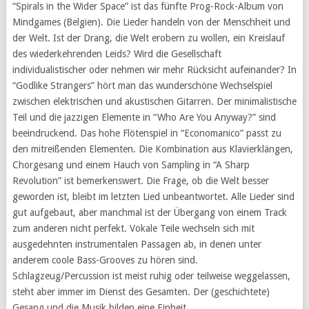
“Spirals in the Wider Space” ist das fünfte Prog-Rock-Album von
Mindgames (Belgien). Die Lieder handeln von der Menschheit und
der Welt. Ist der Drang, die Welt erobern zu wollen, ein Kreislauf
des wiederkehrenden Leids? Wird die Gesellschaft
individualistischer oder nehmen wir mehr Rücksicht aufeinander? In
“Godlike Strangers” hört man das wunderschöne Wechselspiel
zwischen elektrischen und akustischen Gitarren. Der minimalistische
Teil und die jazzigen Elemente in “Who Are You Anyway?” sind
beeindruckend. Das hohe Flötenspiel in “Economanico” passt zu
den mitreißenden Elementen. Die Kombination aus Klavierklängen,
Chorgesang und einem Hauch von Sampling in “A Sharp
Revolution” ist bemerkenswert. Die Frage, ob die Welt besser
geworden ist, bleibt im letzten Lied unbeantwortet. Alle Lieder sind
gut aufgebaut, aber manchmal ist der Übergang von einem Track
zum anderen nicht perfekt. Vokale Teile wechseln sich mit
ausgedehnten instrumentalen Passagen ab, in denen unter
anderem coole Bass-Grooves zu hören sind.
Schlagzeug/Percussion ist meist ruhig oder teilweise weggelassen,
steht aber immer im Dienst des Gesamten. Der (geschichtete)
Gesang und die Musik bilden eine Einheit.