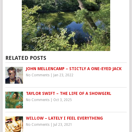
RELATED POSTS
JOHN MELLENCAMP – STICTLY A ONE-EYED JACK
No Comments
|
Jan 23, 2022
TAYLOR SWIFT – THE LIFE OF A SHOWGIRL
No Comments
|
Oct 3, 2025
WILLOW – LATELY I FEEL EVERYTHING
No Comments
|
Jul 23, 2021