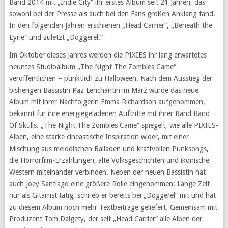
Band 2014 mit „Indie City“ ihr erstes Album seit 21 Jahren, das
sowohl bei der Presse als auch bei den Fans großen Anklang fand.
In den folgenden Jahren erschienen „Head Carrier“, „Beneath the
Eyrie“ und zuletzt „Doggerel.“
Im Oktober dieses Jahres werden die PIXIES ihr lang erwartetes
neuntes Studioalbum „The Night The Zombies Came“
veröffentlichen – pünktlich zu Halloween. Nach dem Ausstieg der
bisherigen Bassistin Paz Lenchantin im März wurde das neue
Album mit ihrer Nachfolgerin Emma Richardson aufgenommen,
bekannt für ihre energiegeladenen Auftritte mit ihrer Band Band
Of Skulls. „The Night The Zombies Came“ spiegelt, wie alle PIXIES-
Alben, eine starke cineastische Inspiration wider, mit einer
Mischung aus melodischen Balladen und kraftvollen Punksongs,
die Horrorfilm-Erzählungen, alte Volksgeschichten und ikonische
Western miteinander verbinden. Neben der neuen Bassistin hat
auch Joey Santiago eine größere Rolle eingenommen: Lange Zeit
nur als Gitarrist tätig, schrieb er bereits bei „Doggerel“ mit und hat
zu diesem Album noch mehr Textbeiträge geliefert. Gemeinsam mit
Produzent Tom Dalgety, der seit „Head Carrier“ alle Alben der