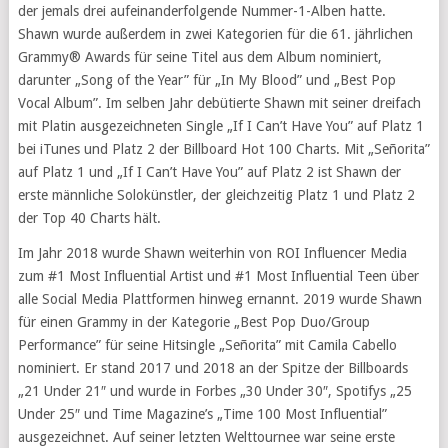
der jemals drei aufeinanderfolgende Nummer-1-Alben hatte.
Shawn wurde außerdem in zwei Kategorien für die 61. jährlichen
Grammy® Awards für seine Titel aus dem Album nominiert,
darunter „Song of the Year” für „In My Blood” und „Best Pop
Vocal Album”. Im selben Jahr debütierte Shawn mit seiner dreifach
mit Platin ausgezeichneten Single „If I Can’t Have You” auf Platz 1
bei iTunes und Platz 2 der Billboard Hot 100 Charts. Mit „Señorita”
auf Platz 1 und „If I Can’t Have You” auf Platz 2 ist Shawn der
erste männliche Solokünstler, der gleichzeitig Platz 1 und Platz 2
der Top 40 Charts hält.
Im Jahr 2018 wurde Shawn weiterhin von ROI Influencer Media
zum #1 Most Influential Artist und #1 Most Influential Teen über
alle Social Media Plattformen hinweg ernannt. 2019 wurde Shawn
für einen Grammy in der Kategorie „Best Pop Duo/Group
Performance” für seine Hitsingle „Señorita” mit Camila Cabello
nominiert. Er stand 2017 und 2018 an der Spitze der Billboards
„21 Under 21″ und wurde in Forbes „30 Under 30″, Spotifys „25
Under 25″ und Time Magazine’s „Time 100 Most Influential”
ausgezeichnet. Auf seiner letzten Welttournee war seine erste