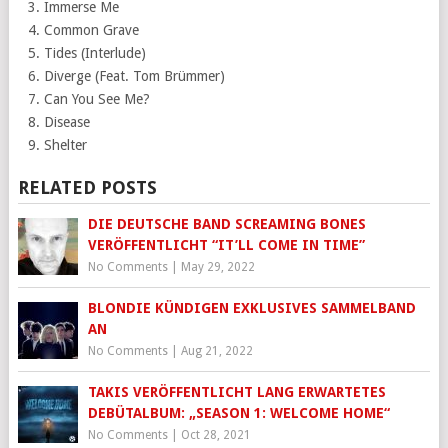
Immerse Me
Common Grave
Tides (Interlude)
Diverge (Feat. Tom Brümmer)
Can You See Me?
Disease
Shelter
RELATED POSTS
DIE DEUTSCHE BAND SCREAMING BONES
VERÖFFENTLICHT “IT’LL COME IN TIME”
No Comments
|
May 29, 2022
BLONDIE KÜNDIGEN EXKLUSIVES SAMMELBAND
AN
No Comments
|
Aug 21, 2022
TAKIS VERÖFFENTLICHT LANG ERWARTETES
DEBÜTALBUM: „SEASON 1: WELCOME HOME“
No Comments
|
Oct 28, 2021