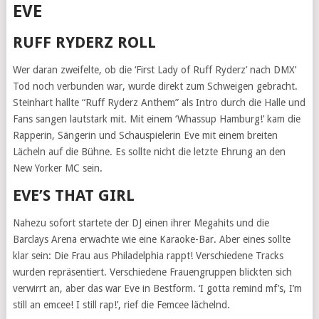
EVE
RUFF RYDERZ ROLL
Wer daran zweifelte, ob die ‘First Lady of Ruff Ryderz’ nach DMX’
Tod noch verbunden war, wurde direkt zum Schweigen gebracht.
Steinhart hallte “Ruff Ryderz Anthem” als Intro durch die Halle und
Fans sangen lautstark mit. Mit einem ‘Whassup Hamburg!’ kam die
Rapperin, Sängerin und Schauspielerin Eve mit einem breiten
Lächeln auf die Bühne. Es sollte nicht die letzte Ehrung an den
New Yorker MC sein.
EVE’S THAT GIRL
Nahezu sofort startete der DJ einen ihrer Megahits und die
Barclays Arena erwachte wie eine Karaoke-Bar. Aber eines sollte
klar sein: Die Frau aus Philadelphia rappt! Verschiedene Tracks
wurden repräsentiert. Verschiedene Frauengruppen blickten sich
verwirrt an, aber das war Eve in Bestform. ‘I gotta remind mf’s, I’m
still an emcee! I still rap!’, rief die Femcee lächelnd.