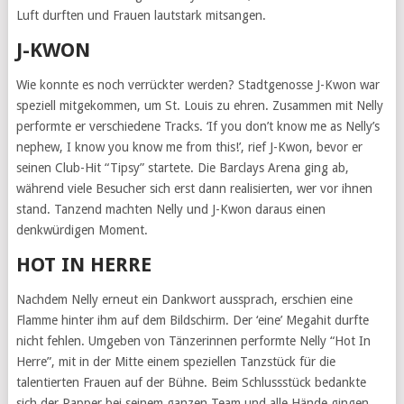
Luft durften und Frauen lautstark mitsangen.
J-KWON
Wie konnte es noch verrückter werden? Stadtgenosse J-Kwon war
speziell mitgekommen, um St. Louis zu ehren. Zusammen mit Nelly
performte er verschiedene Tracks. ‘If you don’t know me as Nelly’s
nephew, I know you know me from this!’, rief J-Kwon, bevor er
seinen Club-Hit “Tipsy” startete. Die Barclays Arena ging ab,
während viele Besucher sich erst dann realisierten, wer vor ihnen
stand. Tanzend machten Nelly und J-Kwon daraus einen
denkwürdigen Moment.
HOT IN HERRE
Nachdem Nelly erneut ein Dankwort aussprach, erschien eine
Flamme hinter ihm auf dem Bildschirm. Der ‘eine’ Megahit durfte
nicht fehlen. Umgeben von Tänzerinnen performte Nelly “Hot In
Herre”, mit in der Mitte einem speziellen Tanzstück für die
talentierten Frauen auf der Bühne. Beim Schlussstück bedankte
sich der Rapper bei seinem ganzen Team und alle Hände gingen