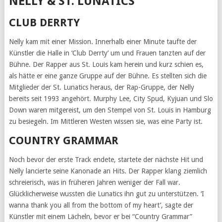
NELLY & ST. LUNATICS
CLUB DERRTY
Nelly kam mit einer Mission. Innerhalb einer Minute taufte der
Künstler die Halle in ‘Club Derrty’ um und Frauen tanzten auf der
Bühne. Der Rapper aus St. Louis kam herein und kurz schien es,
als hätte er eine ganze Gruppe auf der Bühne. Es stellten sich die
Mitglieder der St. Lunatics heraus, der Rap-Gruppe, der Nelly
bereits seit 1993 angehört. Murphy Lee, City Spud, Kyjuan und Slo
Down waren mitgereist, um den Stempel von St. Louis in Hamburg
zu besiegeln. Im Mittleren Westen wissen sie, was eine Party ist.
COUNTRY GRAMMAR
Noch bevor der erste Track endete, startete der nächste Hit und
Nelly lancierte seine Kanonade an Hits. Der Rapper klang ziemlich
schreierisch, was in früheren Jahren weniger der Fall war.
Glücklicherweise wussten die Lunatics ihn gut zu unterstützen. ‘I
wanna thank you all from the bottom of my heart’, sagte der
Künstler mit einem Lächeln, bevor er bei “Country Grammar”