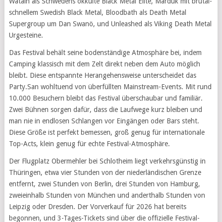
Watain als Schwedens okkulte Black Metal Elite, Marduk mit brutal-
schnellem Swedish Black Metal, Bloodbath als Death Metal
Supergroup um Dan Swanö, und Unleashed als Viking Death Metal
Urgesteine.
Das Festival behält seine bodenständige Atmosphäre bei, indem
Camping klassisch mit dem Zelt direkt neben dem Auto möglich
bleibt. Diese entspannte Herangehensweise unterscheidet das
Party.San wohltuend von überfüllten Mainstream-Events. Mit rund
10.000 Besuchern bleibt das Festival überschaubar und familiär.
Zwei Bühnen sorgen dafür, dass die Laufwege kurz bleiben und
man nie in endlosen Schlangen vor Eingängen oder Bars steht.
Diese Größe ist perfekt bemessen, groß genug für internationale
Top-Acts, klein genug für echte Festival-Atmosphäre.
Der Flugplatz Obermehler bei Schlotheim liegt verkehrsgünstig in
Thüringen, etwa vier Stunden von der niederländischen Grenze
entfernt, zwei Stunden von Berlin, drei Stunden von Hamburg,
zweieinhalb Stunden von München und anderthalb Stunden von
Leipzig oder Dresden. Der Vorverkauf für 2026 hat bereits
begonnen, und 3-Tages-Tickets sind über die offizielle Festival-