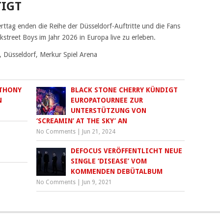
TIGT
ttag enden die Reihe der Düsseldorf-Auftritte und die Fans
ckstreet Boys im Jahr 2026 in Europa live zu erleben.
 Düsseldorf, Merkur Spiel Arena
NTHONY
BLACK STONE CHERRY KÜNDIGT
N
EUROPATOURNEE ZUR
UNTERSTÜTZUNG VON
‘SCREAMIN’ AT THE SKY’ AN
No Comments
|
Jun 21, 2024
DEFOCUS VERÖFFENTLICHT NEUE
SINGLE ‘DISEASE’ VOM
KOMMENDEN DEBÜTALBUM
No Comments
|
Jun 9, 2021