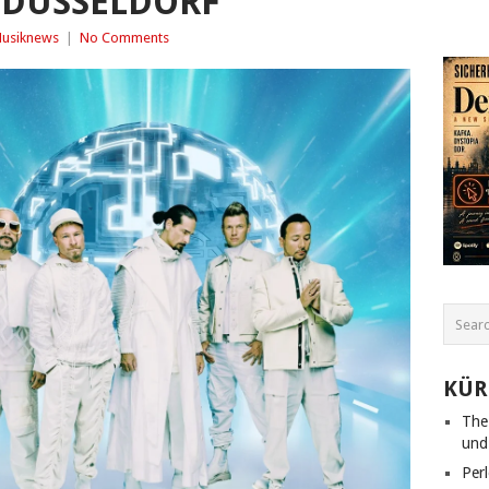
 DÜSSELDORF
usiknews
|
No Comments
KÜR
The
und
Per