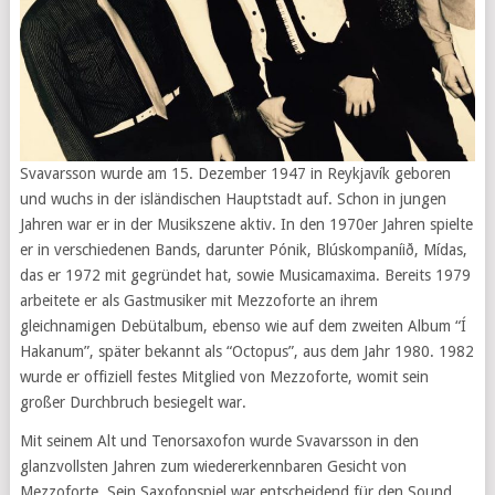
Svavarsson wurde am 15. Dezember 1947 in Reykjavík geboren
und wuchs in der isländischen Hauptstadt auf. Schon in jungen
Jahren war er in der Musikszene aktiv. In den 1970er Jahren spielte
er in verschiedenen Bands, darunter Pónik, Blúskompaníið, Mídas,
das er 1972 mit gegründet hat, sowie Musicamaxima. Bereits 1979
arbeitete er als Gastmusiker mit Mezzoforte an ihrem
gleichnamigen Debütalbum, ebenso wie auf dem zweiten Album “Í
Hakanum”, später bekannt als “Octopus”, aus dem Jahr 1980. 1982
wurde er offiziell festes Mitglied von Mezzoforte, womit sein
großer Durchbruch besiegelt war.
Mit seinem Alt und Tenorsaxofon wurde Svavarsson in den
glanzvollsten Jahren zum wiedererkennbaren Gesicht von
Mezzoforte. Sein Saxofonspiel war entscheidend für den Sound