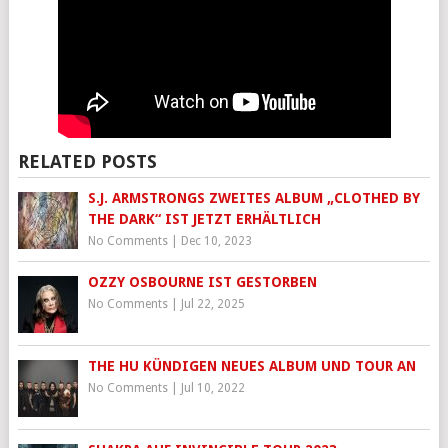
RELATED POSTS
S.J. ARMSTRONGS ZWEITES ALBUM „CLOTHED BY
THE DARK“ IST JETZT ERHÄLTLICH
No Comments
|
Dec 10, 2023
OZZY OSBOURNE IST GESTORBEN
No Comments
|
Jul 22, 2025
THE HU KÜNDIGEN NEUES ALBUM UND TOUR AN
No Comments
|
Jul 10, 2022