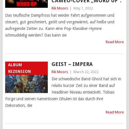
CAMEO-COVER „WORD UP”.
Rik Moors
|
May 1, 2022
Das teuflische Dampfross hat wieder Fahrt aufgenommen und
steuert, gut geschmiert, geölt und vorgewärmt, auf heiße und
aufregende Zeiten zu. Kann eine Pop-Klassiker-Hymne
schmuddelig werden? Das kann sie
Read More
GEIST – IMPERA
ALBUM
REZENSION
Rik Moors
|
March 22, 2022
Die schwedische Band Ghost hat sich in
relativ kurzer Zeit zu einer Band auf
Headliner-Niveau entwickelt. Tobias
Forge und seinen namenlosen Ghulen ist das durch ihre
Dekoration, die
Read More