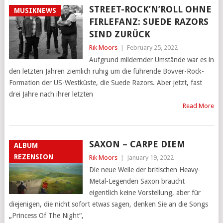
STREET-ROCK’N’ROLL OHNE
MUSIKNEWS
FIRLEFANZ: SUEDE RAZORS
SIND ZURÜCK
Rik Moors
|
February 25, 2022
Aufgrund mildernder Umstände war es in
den letzten Jahren ziemlich ruhig um die führende Bovver-Rock-
Formation der US-Westküste, die Suede Razors. Aber jetzt, fast
drei Jahre nach ihrer letzten
Read More
SAXON – CARPE DIEM
ALBUM
REZENSION
Rik Moors
|
January 19, 2022
Die neue Welle der britischen Heavy-
Metal-Legenden Saxon braucht
eigentlich keine Vorstellung, aber für
diejenigen, die nicht sofort etwas sagen, denken Sie an die Songs
„Princess Of The Night“,