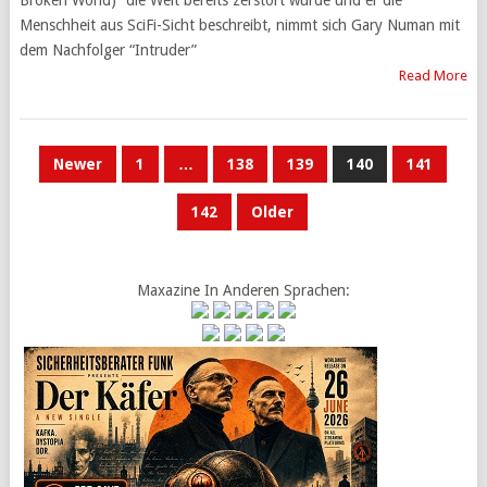
Broken World)” die Welt bereits zerstört wurde und er die
Menschheit aus SciFi-Sicht beschreibt, nimmt sich Gary Numan mit
dem Nachfolger “Intruder”
Read More
POSTS
Newer
1
…
138
139
140
141
PAGINATION
142
Older
Maxazine In Anderen Sprachen: