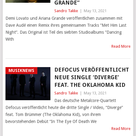
GRANDE“
Sandro Takke
|
May 13, 2021
Demi Lovato und Ariana Grande veröffentlichen zusammen mit
Dave Audé einen Remix ihres gemeinsamen Tracks “Met Him Last
Night“. Das Original ist Teil des siebten Studioalbums “Dancing
With
Read More
DEFOCUS VERÖFFENTLICHT
MUSIKNEWS
NEUE SINGLE ‘DIVERGE’
FEAT. THE OKLAHOMA KID
Sandro Takke
|
May 13, 2021
Das deutsche Metalcore-Quartett
Defocus veröffentlicht heute die dritte Single / Video, “Diverge”
feat. Tom Brümmer (The Oklahoma Kid), von ihrem
bevorstehenden Debüt “In The Eye Of Death We
Read More