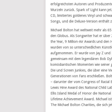
erfolgreichsten Autoren und Produzent
Wurzeln zurück. Spark of Light kann jetz
CD, limitiertes goldenes Vinyl und schw
Songs, und die Deluxe-Version enthält 
Michael Bolton hat weltweit mehr als 65
den Globus. Als Songwriter hat er übe
the Year, 9 Million-Air Awards und den
wurden von so unterschiedlichen Künstl
aufgenommen. Er wurde von Jay Z und K
gemeinsam mit dem legendären Bob Dylan
komödiantischen Momenten wie seiner g
Die und Screen Junkies, die über eine V
Generationen von Fans erschließen. Bo
– darunter der vom Congress of Racial E
Lewis Hine Award des National Child L
Ellis Island Medal of Honor die National
Lifetime Achievement Award. Michael ist 
The Michael Bolton Charities, die sich j