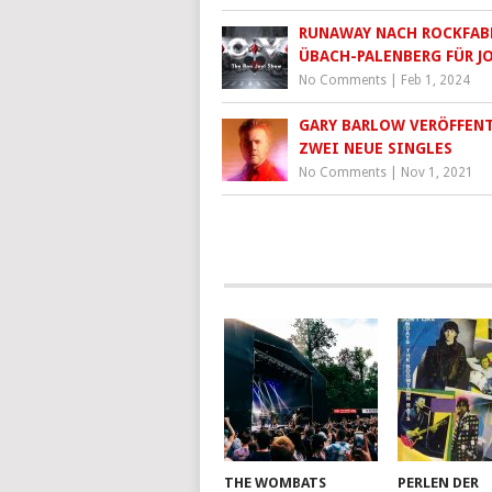
RUNAWAY NACH ROCKFAB
ÜBACH-PALENBERG FÜR J
No Comments
|
Feb 1, 2024
GARY BARLOW VERÖFFEN
ZWEI NEUE SINGLES
No Comments
|
Nov 1, 2021
THE WOMBATS
PERLEN DER