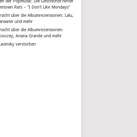
len der Popmusik: Die Geschichte hinter
mtown Rats – “I Don’t Like Mondays”
rsicht über die Albumrezensionen: Lalu,
arwater und mehr
rsicht über die Albumrezensionen:
boozey, Ariana Grande und mehr
Kavinsky verstorben