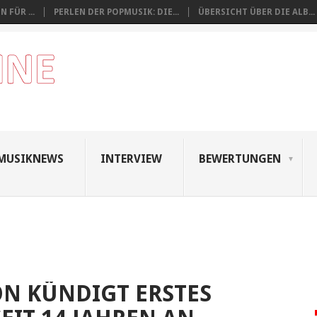
 FÜR ...
PERLEN DER POPMUSIK: DIE...
ÜBERSICHT ÜBER DIE ALB...
MUSIKNEWS
INTERVIEW
BEWERTUNGEN
N KÜNDIGT ERSTES