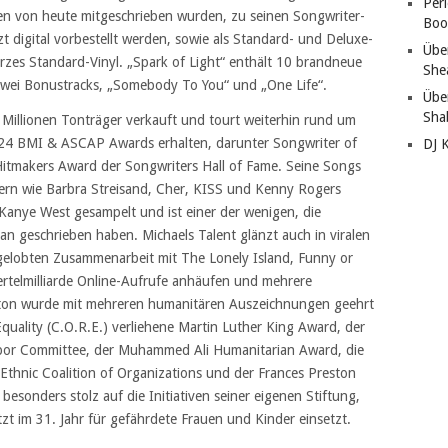
Per
en von heute mitgeschrieben wurden, zu seinen Songwriter-
Boo
t digital vorbestellt werden, sowie als Standard- und Deluxe-
Übe
arzes Standard-Vinyl. „Spark of Light“ enthält 10 brandneue
She
zwei Bonustracks, „Somebody To You“ und „One Life“.
Übe
Sha
 Millionen Tonträger verkauft und tourt weiterhin rund um
r 24 BMI & ASCAP Awards erhalten, darunter Songwriter of
DJ 
 Hitmakers Award der Songwriters Hall of Fame. Seine Songs
ern wie Barbra Streisand, Cher, KISS und Kenny Rogers
anye West gesampelt und ist einer der wenigen, die
 geschrieben haben. Michaels Talent glänzt auch in viralen
elobten Zusammenarbeit mit The Lonely Island, Funny or
iertelmilliarde Online-Aufrufe anhäufen und mehrere
lton wurde mit mehreren humanitären Auszeichnungen geehrt
quality (C.O.R.E.) verliehene Martin Luther King Award, der
abor Committee, der Muhammed Ali Humanitarian Award, die
 Ethnic Coalition of Organizations und der Frances Preston
besonders stolz auf die Initiativen seiner eigenen Stiftung,
etzt im 31. Jahr für gefährdete Frauen und Kinder einsetzt.