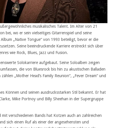
außergewöhnliches musikalisches Talent. Im Alter von 21
n bei, wo er sein vielseitiges Gitarrenspiel und seine
 Album „Native Tongue“ von 1993 beteiligt, bevor er die
zusetzen. Seine beeindruckende Karriere erstreckt sich über
nres wie Rock, Blues, Jazz und Fusion.
enswerte Solokarriere aufgebaut. Seine Soloalben zeigen
 umfassen, die von Bluesrock bis hin zu akustischen Balladen
n zählen „Mother Head’s Family Reunion“, „Fever Dream“ und
sches Können und seinen ausdrucksstarken Stil bekannt. Er hat
larke, Mike Portnoy und Billy Sheehan in der Supergruppe
nd mit verschiedenen Bands hat Kotzen auch an zahlreichen
nd sich einen Ruf als einer der angesehensten und