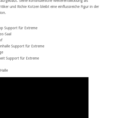
 aufgebaut. Seine kontinuierliche Weiterentwicklung als
itiker und Richie Kotzen bleibt eine einflussreiche Figur in der
ion.
p Support für Extreme
s-Saal
of
halle Support für Extreme
ge
it Support für Extreme
Halle