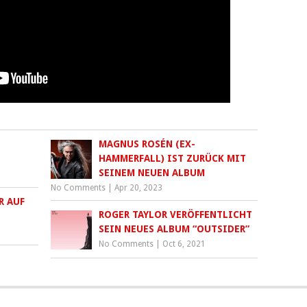
MAGNUS ROSÉN (EX-
HAMMERFALL) IST ZURÜCK MIT
SEINEM NEUEN ALBUM
No Comments
|
Apr 20, 2023
R AUF
ROGER TAYLOR VERÖFFENTLICHT
SEIN NEUES ALBUM “OUTSIDER”
No Comments
|
Oct 6, 2021