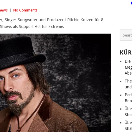
news
|
No Comments
r, Singer-Songwriter und Produzent Ritchie Kotzen für 8
Shows als Support Act für Extreme.
KÜR
Die
Meg
Abs
The
und
Per
Boo
Übe
She
Übe
Sha