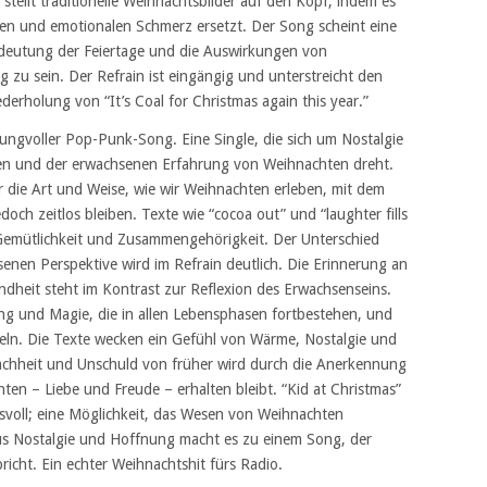
ellt traditionelle Weihnachtsbilder auf den Kopf, indem es
n und emotionalen Schmerz ersetzt. Der Song scheint eine
edeutung der Feiertage und die Auswirkungen von
 zu sein. Der Refrain ist eingängig und unterstreicht den
erholung von “It’s Coal for Christmas again this year.”
wungvoller Pop-Punk-Song. Eine Single, die sich um Nostalgie
hen und der erwachsenen Erfahrung von Weihnachten dreht.
ar die Art und Weise, wie wir Weihnachten erleben, mit dem
doch zeitlos bleiben. Texte wie “cocoa out” und “laughter fills
Gemütlichkeit und Zusammengehörigkeit. Der Unterschied
enen Perspektive wird im Refrain deutlich. Die Erinnerung an
indheit steht im Kontrast zur Reflexion des Erwachsenseins.
ng und Magie, die in allen Lebensphasen fortbestehen, und
eln. Die Texte wecken ein Gefühl von Wärme, Nostalgie und
achheit und Unschuld von früher wird durch die Anerkennung
en – Liebe und Freude – erhalten bleibt. “Kid at Christmas”
gsvoll; eine Möglichkeit, das Wesen von Weihnachten
s Nostalgie und Hoffnung macht es zu einem Song, der
icht. Ein echter Weihnachtshit fürs Radio.