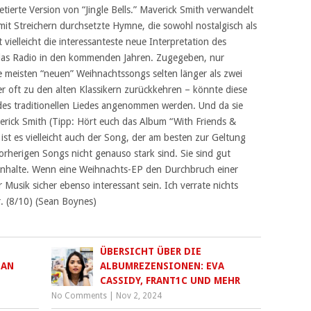
etierte Version von “Jingle Bells.” Maverick Smith verwandelt
 mit Streichern durchsetzte Hymne, die sowohl nostalgisch als
t vielleicht die interessanteste neue Interpretation des
 das Radio in den kommenden Jahren. Zugegeben, nur
e meisten “neuen” Weihnachtssongs selten länger als zwei
r oft zu den alten Klassikern zurückkehren – könnte diese
 des traditionellen Liedes angenommen werden. Und da sie
rick Smith (Tipp: Hört euch das Album “With Friends &
st es vielleicht auch der Song, der am besten zur Geltung
orherigen Songs nicht genauso stark sind. Sie sind gut
e Inhalte. Wenn eine Weihnachts-EP den Durchbruch einer
Musik sicher ebenso interessant sein. Ich verrate nichts
r. (8/10) (Sean Boynes)
ÜBERSICHT ÜBER DIE
IAN
ALBUMREZENSIONEN: EVA
CASSIDY, FRANT1C UND MEHR
No Comments
|
Nov 2, 2024