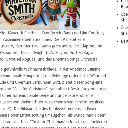
Per
Boo
Übe
She
Übe
itet Maverick Smith mit Dan Bozek (Bass) und Jim Courtney
Sha
en Zusammenarbeit zusammen. Die EP bietet eine
DJ 
ikern, darunter Paul Santo (Aerosmith, Eric Clapton, Kid
 Osbourne), Dallas Dwight (L.A. Maybe, Duff McKagan,
lmo (Carousel Rogues) und das Dreams Strings Orchestra.
ine gefühlvolle Weihnachtsballade, in der Anselmos Stimme
 emotionale Komplexität der Feiertage untersucht. Während
ude und Überfluss verbunden wird, bietet dieser Song eine
t von “Coal for Christmas” symbolisiert Bestrafung oder das
tapher für emotionale Leere und ungelöste Probleme
 Leere von Weihnachten aus persönlichen Fehlern resultiert
 true”). Die Bildsprache des Kohleverbrennens im Feuer
 Schmerz oder Enttäuschung umzugehen, als würde man diesen
araus machen. “Coal for Christmas” erforscht die dunkleren