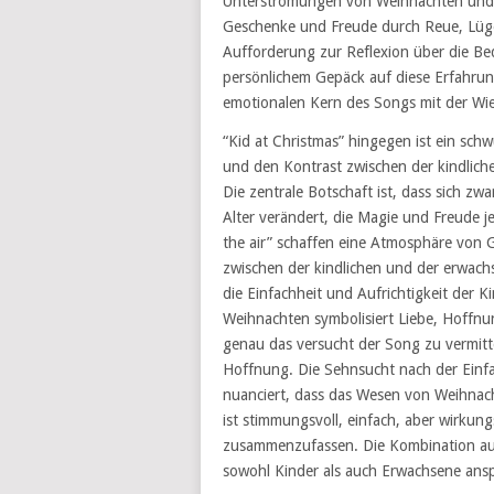
Unterströmungen von Weihnachten und st
Geschenke und Freude durch Reue, Lüge
Aufforderung zur Reflexion über die B
persönlichem Gepäck auf diese Erfahrung
emotionalen Kern des Songs mit der Wied
“Kid at Christmas” hingegen ist ein sch
und den Kontrast zwischen der kindlic
Die zentrale Botschaft ist, dass sich zw
Alter verändert, die Magie und Freude je
the air” schaffen eine Atmosphäre von 
zwischen der kindlichen und der erwachs
die Einfachheit und Aufrichtigkeit der K
Weihnachten symbolisiert Liebe, Hoffnu
genau das versucht der Song zu vermitt
Hoffnung. Die Sehnsucht nach der Einf
nuanciert, dass das Wesen von Weihnacht
ist stimmungsvoll, einfach, aber wirkun
zusammenzufassen. Die Kombination au
sowohl Kinder als auch Erwachsene anspr