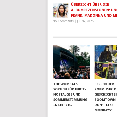
ÜBERSICHT ÜBER DIE
ALBUMREZENSIONEN: UN
FRANK, MADONNA UND M
No Comments
|
Jul 26, 2025
THE WOMBATS
PERLEN DER
SORGEN FÜR INDIE-
POPMUSIK: D
NOSTALGIE UND
GESCHICHTE 
SOMMERSTIMMUNG
BOOMTOWN RA
IN LEIPZIG
DON’T LIKE
MONDAYS”