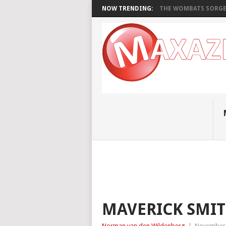
NOW TRENDING:
THE WOMBATS SORGEN
MAVERICK SMIT
Norman van den Wildenberg
|
November 