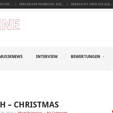
 FÜR ...
PERLEN DER POPMUSIK: DIE...
ÜBERSICHT ÜBER DIE ALB...
MUSIKNEWS
INTERVIEW
BEWERTUNGEN
H – CHRISTMAS
26, 2024
|
Album Rezension
|
No Comments