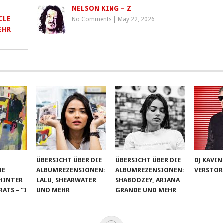
NELSON KING – Z
CLE
No Comments
|
May 22, 2026
EHR
ÜBERSICHT ÜBER DIE
ÜBERSICHT ÜBER DIE
DJ KAVIN
IE
ALBUMREZENSIONEN:
ALBUMREZENSIONEN:
VERSTOR
HINTER
LALU, SHEARWATER
SHABOOZEY, ARIANA
TS – “I
UND MEHR
GRANDE UND MEHR