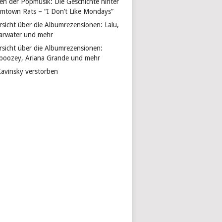
len der Popmusik: Die Geschichte hinter
mtown Rats – “I Don’t Like Mondays”
rsicht über die Albumrezensionen: Lalu,
arwater und mehr
rsicht über die Albumrezensionen:
boozey, Ariana Grande und mehr
Kavinsky verstorben