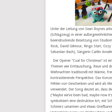
Unter der Leitung von Sean Boynes arbe
(Schlagzeug) in einer außergewöhnlich
beeindruckende Besetzung von Studiomus
Rock, David Gilmour, Ringo Starr, Ozzy
Sebastian Bach), Sängerin Caitlin Anse
Der Opener “Coal for Christmas” ist e
Themen wie Enttäuschung, Reue und die
Weihnachten traditionell mit Wärme, Fre
kontrastierende Perspektive. Das Konzep
Fehlen von Geschenken und wird als Me
verwendet. Der Song deutet an, dass die
(“Maybe we’ve been bad, maybe now it’s
symbolisiert eine destruktive Art, mit
Schmerz umarmen und etwas Greifbares d