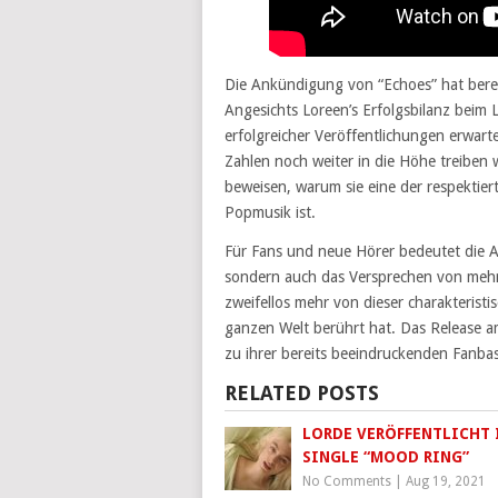
Die Ankündigung von “Echoes” hat bereit
Angesichts Loreen’s Erfolgsbilanz beim L
erfolgreicher Veröffentlichungen erwart
Zahlen noch weiter in die Höhe treiben w
beweisen, warum sie eine der respektier
Popmusik ist.
Für Fans und neue Hörer bedeutet die 
sondern auch das Versprechen von mehr
zweifellos mehr von dieser charakterist
ganzen Welt berührt hat. Das Release am
zu ihrer bereits beeindruckenden Fanba
RELATED POSTS
LORDE VERÖFFENTLICHT 
SINGLE “MOOD RING”
No Comments
|
Aug 19, 2021