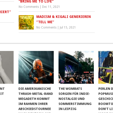
“BRING ME TO LIFE“
No Comments
|
Dec 11, 2021
RIERT”
MADISM & KIGALI GENERIEREN
“TELL ME”
No Comments
|
Jul 15, 2021
ENT
DIE AMERIKANISCHE
THE WOMBATS
PERLEN 
BIT
THRASH-METAL-BAND
SORGEN FÜR INDIE-
POPMUSI
MEGADETH KOMMT
NOSTALGIE UND
GESCHIC
IM RAHMEN IHRER
SOMMERSTIMMUNG
BOOMTOW
ABSCHIEDSTOURNEE
IN LEIPZIG
DON’T L