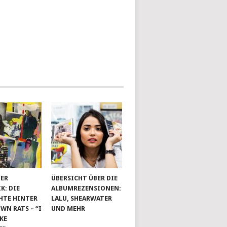
DER
ÜBERSICHT ÜBER DIE
K: DIE
ALBUMREZENSIONEN:
HTE HINTER
LALU, SHEARWATER
N RATS – “I
UND MEHR
IKE