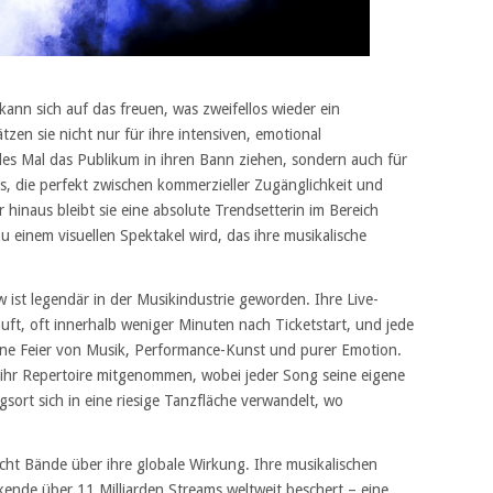
ann sich auf das freuen, was zweifellos wieder ein
zen sie nicht nur für ihre intensiven, emotional
des Mal das Publikum in ihren Bann ziehen, sondern auch für
s, die perfekt zwischen kommerzieller Zugänglichkeit und
r hinaus bleibt sie eine absolute Trendsetterin im Bereich
u einem visuellen Spektakel wird, das ihre musikalische
 ist legendär in der Musikindustrie geworden. Ihre Live-
ft, oft innerhalb weniger Minuten nach Ticketstart, und jede
ene Feier von Musik, Performance-Kunst und purer Emotion.
 ihr Repertoire mitgenommen, wobei jeder Song seine eigene
sort sich in eine riesige Tanzfläche verwandelt, wo
cht Bände über ihre globale Wirkung. Ihre musikalischen
ende über 11 Milliarden Streams weltweit beschert – eine