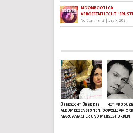
MOONBOOTICA
VERÖFFENTLICHT “FRUST
No Comments
|
Sep 7, 2021
ÜBERSICHT ÜBER DIE
HIT PRODUZ
ALBUMREZENSIONEN: DORO,
WILLIAM OR
MARC AMACHER UND MEHR
GESTORBEN