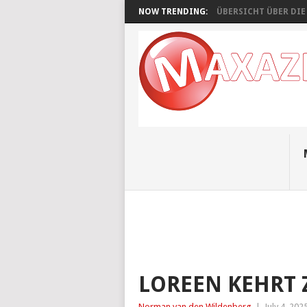
NOW TRENDING:
ÜBERSICHT ÜBER DIE A
LOREEN KEHRT 
Norman van den Wildenberg
|
July 4, 202