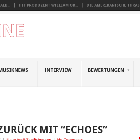
LB...
HIT PRODUZENT WILLIAM OR...
DIE AMERIKANISCHE THRASH
MUSIKNEWS
INTERVIEW
BEWERTUNGEN
ZURÜCK MIT “ECHOES”
5
|
Neue Veröffentlichungen
|
No Comments