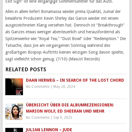
Exit Sign” ist eine eingängige Sommernummer für das Auto.
Alles in allem liefert Bonamassa wieder prima Qualität, zumal der
bewährte Produzent Kevin Shirley das Ganze wieder mit einem
ausgezeichneten Klang versehen hat. Dennoch ist “Breakthrough”
als Ganzes etwas weniger abenteuerlich und herausfordernd als
Spitzenwerke wie “Royal Tea,” “Dust Bowl” oder “Redemption.” Die
Tatsache, dass Joe am vergangenen Sonntag während des
großartigen Bospop-Auftritts keinen einzigen Song davon spielte,
sagt vielleicht schon genug. (7/10) (Mascot Records)
RELATED POSTS
DAAN HERWEG – IN SEARCH OF THE LOST CHORD
No Comments
|
May 20, 2024
ÜBERSICHT ÜBER DIE ALBUMREZENSIONEN:
MARION WOLF, ED SHEERAN UND MEHR
No Comments
|
Sep 6, 2025
JULIAN LENNON – JUDE