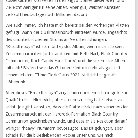
ausverkauften Konzerten in den Ziggo Domes dieser Welt, und
vielleicht weniger für seine Alben. Aber gut, welcher Künstler
verkauft heutzutage noch Millionen davon?
Wie auch immer, ich hatte mich bereits bei den vorherigen Platten
gefragt, wann der Qualitätseinbruch eintreten würde, angesichts
des ununterbrochenen Stroms an Veröffentlichungen.
“Breakthrough” ist sein fünfzigstes Album, wenn man alle seine
Zusammenarbeiten (unter anderem mit Beth Hart, Black Country
Communion, Rock Candy Funk Party) und die vielen Live-Alben
mitzählt! Bis jetzt war das Gebotene jedoch mehr als gut, mit
seinem letzten, “Time Clocks” aus 2021, vielleicht sogar als
Höhepunkt.
Aber dieses “Breakthrough” zeigt dann doch endlich einige kleine
Qualitätsrisse. Nicht viele, aber ab und zu klingt alles etwas zu
leicht. Joe gibt selbst an, dass die Platte direkt nach seiner letzten
Zusammenarbeit mit der Hardrock-Formation Black Country
Communion geschrieben wurde, und dass er als Reaktion darauf
weniger “heavy” Nummern bevorzugte. Das ist gelungen, aber
schade für die bluesliebenden Rocker unter uns, wie mich.