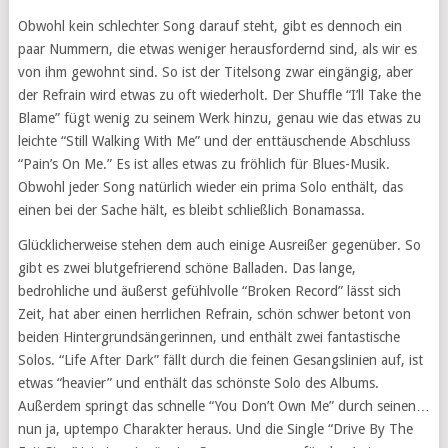
Obwohl kein schlechter Song darauf steht, gibt es dennoch ein
paar Nummern, die etwas weniger herausfordernd sind, als wir es
von ihm gewohnt sind. So ist der Titelsong zwar eingängig, aber
der Refrain wird etwas zu oft wiederholt. Der Shuffle “I’ll Take the
Blame” fügt wenig zu seinem Werk hinzu, genau wie das etwas zu
leichte “Still Walking With Me” und der enttäuschende Abschluss
“Pain’s On Me.” Es ist alles etwas zu fröhlich für Blues-Musik.
Obwohl jeder Song natürlich wieder ein prima Solo enthält, das
einen bei der Sache hält, es bleibt schließlich Bonamassa.
Glücklicherweise stehen dem auch einige Ausreißer gegenüber. So
gibt es zwei blutgefrierend schöne Balladen. Das lange,
bedrohliche und äußerst gefühlvolle “Broken Record” lässt sich
Zeit, hat aber einen herrlichen Refrain, schön schwer betont von
beiden Hintergrundsängerinnen, und enthält zwei fantastische
Solos. “Life After Dark” fällt durch die feinen Gesangslinien auf, ist
etwas “heavier” und enthält das schönste Solo des Albums.
Außerdem springt das schnelle “You Don’t Own Me” durch seinen…
nun ja, uptempo Charakter heraus. Und die Single “Drive By The