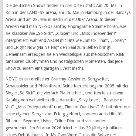
Die deutschen Shows finden an drei Orten statt: Am 20. Mai in
Köln in der LANXESS arena, am 26. Mai in Hamburg in der Barclays
Arena und am 28. Mai in Berlin in der Uber Arena. In diesen
Arenen wird man NE-YOs sanfte, einprägsame Stimme hören, wie
sie Klassiker wie „So Sick“, „Closer“ und „Miss Independent“
interpretiert, während AKON mit Hits wie „Smack That“, „Lonely“
und „Right Now (Na Na Na)“ den Saal zum Beben bringt.
Gemeinsam erzeugen sie ein Wechselspiel aus melodischem R&B,
tanzbaren Clubhymnen und nostalgischen Momenten, das jede
Show zu einem einzigartigen Event macht.
NE-YO ist ein dreifacher Grammy-Gewinner, Songwriter,
Schauspieler und Philanthrop. Seine Karriere begann 2005 mit der
Single „So Sick“, die vierfach Platin erhielt, und führte zu einem
Katalog von weltweiten Hits, darunter „Sexy Love“, „Because of
You“, „Miss Independent“ und „Time of Our Lives“. Er hat nicht nur
seine eigenen Songs zum Erfolg geführt, sondern auch Hits für
Rihanna, Beyoncé, Usher, Celine Dion und viele andere
geschrieben. Im Februar 2026 feiert er das 20-jährige Jubiläum
seines Debütalbums „In My Own Words“, das die Spitze der