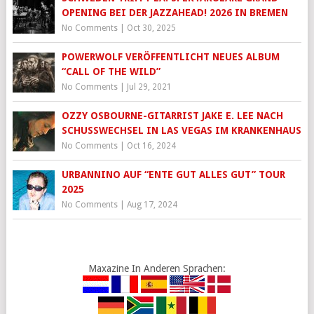
OPENING BEI DER JAZZAHEAD! 2026 IN BREMEN
No Comments
|
Oct 30, 2025
POWERWOLF VERÖFFENTLICHT NEUES ALBUM
“CALL OF THE WILD”
No Comments
|
Jul 29, 2021
OZZY OSBOURNE-GITARRIST JAKE E. LEE NACH
SCHUSSWECHSEL IN LAS VEGAS IM KRANKENHAUS
No Comments
|
Oct 16, 2024
URBANNINO AUF “ENTE GUT ALLES GUT” TOUR
2025
No Comments
|
Aug 17, 2024
Maxazine In Anderen Sprachen: