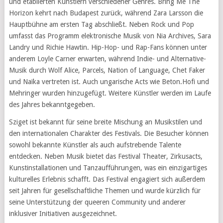
und etablierten Künstlern verschiedener Genres. Bring Me The
Horizon kehrt nach Budapest zurück, während Zara Larsson die
Hauptbühne am ersten Tag abschließt. Neben Rock und Pop
umfasst das Programm elektronische Musik von Nia Archives, Sara
Landry und Richie Hawtin. Hip-Hop- und Rap-Fans können unter
anderem Loyle Carner erwarten, während Indie- und Alternative-
Musik durch Wolf Alice, Parcels, Nation of Language, Chet Faker
und Naïka vertreten ist. Auch ungarische Acts wie Beton.Hofi und
Mehringer wurden hinzugefügt. Weitere Künstler werden im Laufe
des Jahres bekanntgegeben.
Sziget ist bekannt für seine breite Mischung an Musikstilen und
den internationalen Charakter des Festivals. Die Besucher können
sowohl bekannte Künstler als auch aufstrebende Talente
entdecken. Neben Musik bietet das Festival Theater, Zirkusacts,
Kunstinstallationen und Tanzaufführungen, was ein einzigartiges
kulturelles Erlebnis schafft. Das Festival engagiert sich außerdem
seit Jahren für gesellschaftliche Themen und wurde kürzlich für
seine Unterstützung der queeren Community und anderer
inklusiver Initiativen ausgezeichnet.