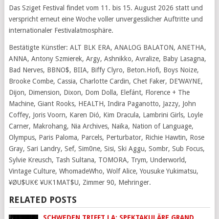
Das Sziget Festival findet vom 11. bis 15. August 2026 statt und
verspricht erneut eine Woche voller unvergesslicher Auftritte und
internationaler Festivalatmosphäre.
Bestätigte Künstler: ALT BLK ERA, ANALOG BALATON, ANETHA,
ANNA, Antony Szmierek, Argy, Ashnikko, Avralize, Baby Lasagna,
Bad Nerves, BBNO$, BIIA, Biffy Clyro, Beton.Hofi, Boys Noize,
Brooke Combe, Cassia, Charlotte Cardin, Chet Faker, DE’WAYNE,
Dijon, Dimension, Dixon, Dom Dolla, Elefánt, Florence + The
Machine, Giant Rooks, HEALTH, Indira Paganotto, Jazzy, John
Coffey, Joris Voorn, Karen Dió, Kim Dracula, Lambrini Girls, Loyle
Carner, Makrohang, Nia Archives, Naïka, Nation of Language,
Olympus, Paris Paloma, Parcels, Perturbator, Richie Hawtin, Rose
Gray, Sari Landry, Sef, Sim0ne, Sisi, Ski Aggu, Sombr, Sub Focus,
Sylvie Kreusch, Tash Sultana, TOMORA, Trym, Underworld,
Vintage Culture, WhomadeWho, Wolf Alice, Yousuke Yukimatsu,
¥ØU$UK€ ¥UK1MAT$U, Zimmer 90, Mehringer.
RELATED POSTS
SCHWEDEN TRIFFT LA: SPEKTAKULÄRE GRAND