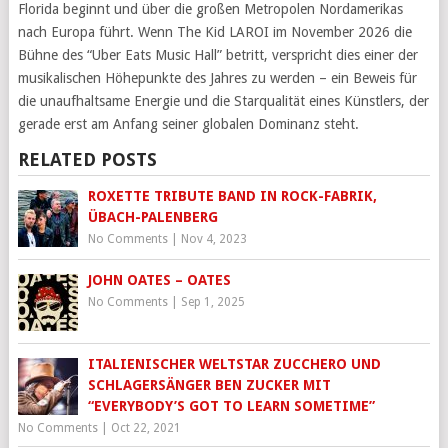
Florida beginnt und über die großen Metropolen Nordamerikas
nach Europa führt. Wenn The Kid LAROI im November 2026 die
Bühne des “Uber Eats Music Hall” betritt, verspricht dies einer der
musikalischen Höhepunkte des Jahres zu werden – ein Beweis für
die unaufhaltsame Energie und die Starqualität eines Künstlers, der
gerade erst am Anfang seiner globalen Dominanz steht.
RELATED POSTS
ROXETTE TRIBUTE BAND IN ROCK-FABRIK,
ÜBACH-PALENBERG
No Comments
|
Nov 4, 2023
JOHN OATES – OATES
No Comments
|
Sep 1, 2025
ITALIENISCHER WELTSTAR ZUCCHERO UND
SCHLAGERSÄNGER BEN ZUCKER MIT
“EVERYBODY’S GOT TO LEARN SOMETIME”
No Comments
|
Oct 22, 2021