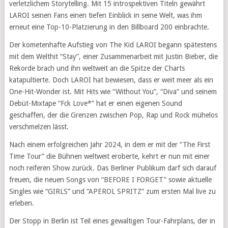
verletzlichem Storytelling. Mit 15 introspektiven Titeln gewährt
LAROI seinen Fans einen tiefen Einblick in seine Welt, was ihm
erneut eine Top-10-Platzierung in den Billboard 200 einbrachte.
Der kometenhafte Aufstieg von The Kid LAROI begann spätestens
mit dem Welthit “Stay”, einer Zusammenarbeit mit Justin Bieber, die
Rekorde brach und ihn weltweit an die Spitze der Charts
katapultierte. Doch LAROI hat bewiesen, dass er weit meer als ein
One-Hit-Wonder ist. Mit Hits wie “Without You”, “Diva” und seinem
Debüt-Mixtape “Fck Love*” hat er einen eigenen Sound
geschaffen, der die Grenzen zwischen Pop, Rap und Rock mühelos
verschmelzen lässt.
Nach einem erfolgreichen Jahr 2024, in dem er mit der “The First
Time Tour” die Bühnen weltweit eroberte, kehrt er nun mit einer
noch reiferen Show zurück. Das Berliner Publikum darf sich darauf
freuen, die neuen Songs von “BEFORE I FORGET” sowie aktuelle
Singles wie “GIRLS” und “APEROL SPRITZ” zum ersten Mal live zu
erleben.
Der Stopp in Berlin ist Teil eines gewaltigen Tour-Fahrplans, der in