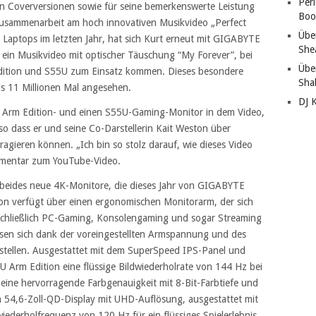
Per
ven Coverversionen sowie für seine bemerkenswerte Leistung
Boo
Zusammenarbeit am hoch innovativen Musikvideo „Perfect
Übe
aptops im letzten Jahr, hat sich Kurt erneut mit GIGABYTE
She
ein Musikvideo mit optischer Täuschung “My Forever”, bei
Übe
ition und S55U zum Einsatz kommen. Dieses besondere
Sha
s 11 Millionen Mal angesehen.
DJ 
rm Edition- und einen S55U-Gaming-Monitor in dem Video,
 so dass er und seine Co-Darstellerin Kait Weston über
agieren können. „Ich bin so stolz darauf, wie dieses Video
mmentar zum YouTube-Video.
beides neue 4K-Monitore, die dieses Jahr von GIGABYTE
on verfügt über einen ergonomischen Monitorarm, der sich
nschließlich PC-Gaming, Konsolengaming und sogar Streaming
ssen sich dank der voreingestellten Armspannung und des
tellen. Ausgestattet mit dem SuperSpeed IPS-Panel und
 Arm Edition eine flüssige Bildwiederholrate von 144 Hz bei
 eine hervorragende Farbgenauigkeit mit 8-Bit-Farbtiefe und
 54,6-Zoll-QD-Display mit UHD-Auflösung, ausgestattet mit
ederholfrequenz von 120 Hz für ein flüssiges Spielerlebnis