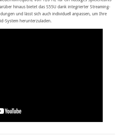
arüber hinaus bietet das S55U dank integrierter Streaming-
dungen und lässt sich auch individuell anpassen, um Ihre
d-System herunterzuladen.