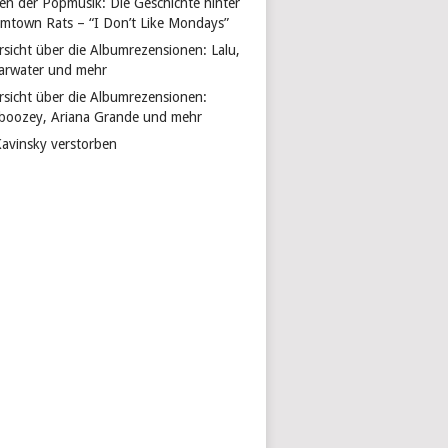
len der Popmusik: Die Geschichte hinter
mtown Rats – “I Don’t Like Mondays”
rsicht über die Albumrezensionen: Lalu,
arwater und mehr
rsicht über die Albumrezensionen:
boozey, Ariana Grande und mehr
Kavinsky verstorben