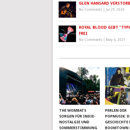
GLEN HANSARD VERSTOR
No Comments
|
Jul 29, 2026
ROYAL BLOOD GIBT “TY
FREI
No Comments
|
May 4, 2021
THE WOMBATS
PERLEN DER
SORGEN FÜR INDIE-
POPMUSIK: D
NOSTALGIE UND
GESCHICHTE 
SOMMERSTIMMUNG
BOOMTOWN RA