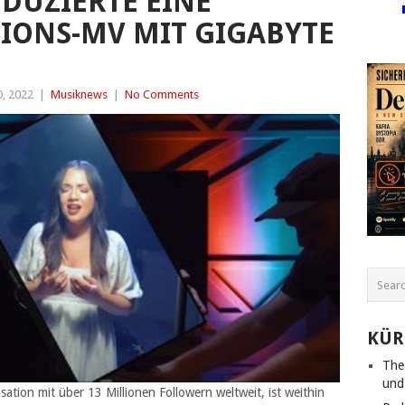
DUZIERTE EINE
SIONS-MV MIT GIGABYTE
, 2022
|
Musiknews
|
No Comments
KÜR
The
und
tion mit über 13 Millionen Followern weltweit, ist weithin