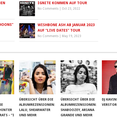
BEN
IGNITE KOMMEN AUF TOUR
No Comments
|
Oct 23, 2022
PHOONS”
WISHBONE ASH AB JANUAR 2023
AUF “LIVE DATES” TOUR
No Comments
|
May 19, 2023
ÜBERSICHT ÜBER DIE
ÜBERSICHT ÜBER DIE
DJ KAVIN
IE
ALBUMREZENSIONEN:
ALBUMREZENSIONEN:
VERSTOR
HINTER
LALU, SHEARWATER
SHABOOZEY, ARIANA
TS – “I
UND MEHR
GRANDE UND MEHR