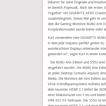
bekannt für seine Originale und kreati
im Bereich Popmusik. Nach der ersten 
Together” mit GIGABYTE AERO Creator L
zusammengetan. Dieses Mal geht es um 
dem die Gaming-Monitore M28U Arm Ed
Kooperationsvideo wurde bisher mehr al
Kurt verwendete zwei GIGABYTE M28U A
in dem jede Sequenz perfekt getimt ist,
wunderschöne Displays miteinander inter
geworden ist”, sagte Kurt in einem Ko
Die M28U Arm Edition und S55U sind 
eingeführt wurden. Die M28U Arm Editi
an jedes Desktop-Szenario anpasst, ei
Media. Die Monitore der Arm Edition la
VESA-Schnellspannsystems mühelos aufs
dem neuesten HDMI 2.1 liefert der M28U
einer Reaktionszeit von 1 ms und bietet
94% DCI-P3-Farbraum. Der S55U ist ein
dem neuesten HDMI 2.1 und einer Bildwi