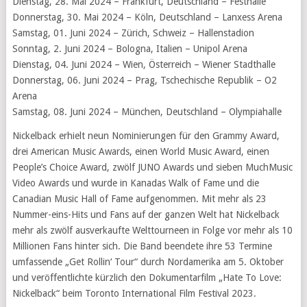
Dienstag, 28. Mai 2024 – Frankfurt, Deutschland – Festhalle
Donnerstag, 30. Mai 2024 – Köln, Deutschland – Lanxess Arena
Samstag, 01. Juni 2024 – Zürich, Schweiz – Hallenstadion
Sonntag, 2. Juni 2024 – Bologna, Italien – Unipol Arena
Dienstag, 04. Juni 2024 – Wien, Österreich – Wiener Stadthalle
Donnerstag, 06. Juni 2024 – Prag, Tschechische Republik – O2
Arena
Samstag, 08. Juni 2024 – München, Deutschland – Olympiahalle
Nickelback erhielt neun Nominierungen für den Grammy Award,
drei American Music Awards, einen World Music Award, einen
People’s Choice Award, zwölf JUNO Awards und sieben MuchMusic
Video Awards und wurde in Kanadas Walk of Fame und die
Canadian Music Hall of Fame aufgenommen. Mit mehr als 23
Nummer-eins-Hits und Fans auf der ganzen Welt hat Nickelback
mehr als zwölf ausverkaufte Welttourneen in Folge vor mehr als 10
Millionen Fans hinter sich. Die Band beendete ihre 53 Termine
umfassende „Get Rollin‘ Tour“ durch Nordamerika am 5. Oktober
und veröffentlichte kürzlich den Dokumentarfilm „Hate To Love:
Nickelback“ beim Toronto International Film Festival 2023.