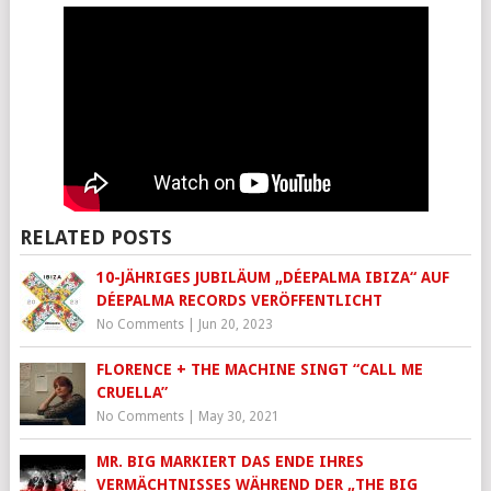
RELATED POSTS
10-JÄHRIGES JUBILÄUM „DÉEPALMA IBIZA“ AUF
DÉEPALMA RECORDS VERÖFFENTLICHT
No Comments
|
Jun 20, 2023
FLORENCE + THE MACHINE SINGT “CALL ME
CRUELLA”
No Comments
|
May 30, 2021
MR. BIG MARKIERT DAS ENDE IHRES
VERMÄCHTNISSES WÄHREND DER „THE BIG