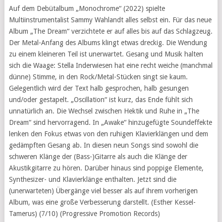
Auf dem Debütalbum „Monochrome“ (2022) spielte
Multiinstrumentalist Sammy Wahlandt alles selbst ein. Für das neue
Album „The Dream“ verzichtete er auf alles bis auf das Schlagzeug.
Der Metal-Anfang des Albums klingt etwas dreckig. Die Wendung
zu einem kleineren Teil ist unerwartet. Gesang und Musik halten
sich die Waage: Stella Inderwiesen hat eine recht weiche (manchmal
dünne) Stimme, in den Rock/Metal-Stücken singt sie kaum.
Gelegentlich wird der Text halb gesprochen, halb gesungen
und/oder gestapelt. „Oscillation“ ist kurz, das Ende fühlt sich
unnatürlich an. Die Wechsel zwischen Hektik und Ruhe in „The
Dream“ sind hervorragend. In „Awake“ hinzugefügte Soundeffekte
lenken den Fokus etwas von den ruhigen Klavierklängen und dem
gedämpften Gesang ab. In diesen neun Songs sind sowohl die
schweren Klänge der (Bass-)Gitarre als auch die Klänge der
Akustikgitarre zu hören. Darüber hinaus sind poppige Elemente,
Synthesizer- und Klavierklänge enthalten. Jetzt sind die
(unerwarteten) Übergänge viel besser als auf ihrem vorherigen
Album, was eine große Verbesserung darstellt. (Esther Kessel-
Tamerus) (7/10) (Progressive Promotion Records)