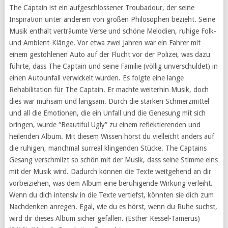
The Captain ist ein aufgeschlossener Troubadour, der seine
Inspiration unter anderem von großen Philosophen bezieht. Seine
Musik enthält verträumte Verse und schöne Melodien, ruhige Folk-
und Ambient-Klänge. Vor etwa zwei Jahren war ein Fahrer mit
einem gestohlenen Auto auf der Flucht vor der Polizei, was dazu
führte, dass The Captain und seine Familie (völlig unverschuldet) in
einen Autounfall verwickelt wurden. Es folgte eine lange
Rehabilitation für The Captain. Er machte weiterhin Musik, doch
dies war mühsam und langsam. Durch die starken Schmerzmittel
und all die Emotionen, die ein Unfall und die Genesung mit sich
bringen, wurde “Beautiful Ugly” zu einem reflektierenden und
heilenden Album. Mit diesem Wissen hörst du vielleicht anders auf
die ruhigen, manchmal surreal klingenden Stücke. The Captains
Gesang verschmilzt so schön mit der Musik, dass seine Stimme eins
mit der Musik wird. Dadurch können die Texte weitgehend an dir
vorbeiziehen, was dem Album eine beruhigende Wirkung verleiht.
Wenn du dich intensiv in die Texte vertiefst, könnten sie dich zum
Nachdenken anregen. Egal, wie du es hörst, wenn du Ruhe suchst,
wird dir dieses Album sicher gefallen. (Esther Kessel-Tamerus)