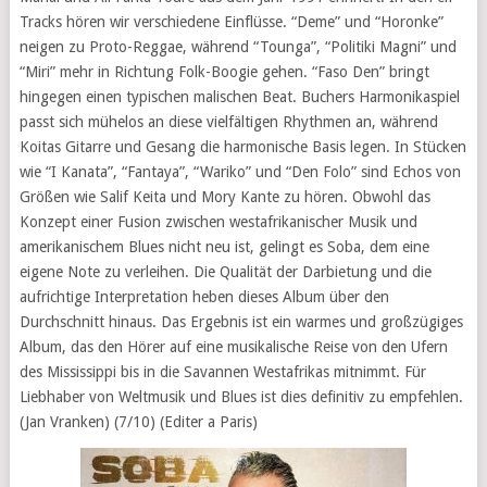
Tracks hören wir verschiedene Einflüsse. “Deme” und “Horonke”
neigen zu Proto-Reggae, während “Tounga”, “Politiki Magni” und
“Miri” mehr in Richtung Folk-Boogie gehen. “Faso Den” bringt
hingegen einen typischen malischen Beat. Buchers Harmonikaspiel
passt sich mühelos an diese vielfältigen Rhythmen an, während
Koitas Gitarre und Gesang die harmonische Basis legen. In Stücken
wie “I Kanata”, “Fantaya”, “Wariko” und “Den Folo” sind Echos von
Größen wie Salif Keita und Mory Kante zu hören. Obwohl das
Konzept einer Fusion zwischen westafrikanischer Musik und
amerikanischem Blues nicht neu ist, gelingt es Soba, dem eine
eigene Note zu verleihen. Die Qualität der Darbietung und die
aufrichtige Interpretation heben dieses Album über den
Durchschnitt hinaus. Das Ergebnis ist ein warmes und großzügiges
Album, das den Hörer auf eine musikalische Reise von den Ufern
des Mississippi bis in die Savannen Westafrikas mitnimmt. Für
Liebhaber von Weltmusik und Blues ist dies definitiv zu empfehlen.
(Jan Vranken) (7/10) (Editer a Paris)