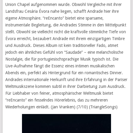
Union Chapel aufgenommen wurde. Obwohl Vergleiche mit ihrer
Landsfrau Cesária Évora nahe liegen, schafft Andrade hier ihre
eigene Atmosphäre. “reEncanto” bietet eine sparsame,
instrumentale Begleitung, die Andrades Stimme in den Mittelpunkt
stellt. Obwohl sie vielleicht nicht die kraftvolle stimmliche Tiefe von
Évora erreicht, bezaubert Andrade mit ihrem einzigartigen Timbre
und Ausdruck. Dieses Album ist kein traditioneller Fado, atmet
jedoch ein ähnliches Gefühl von “Saudade” – eine melancholische
Nostalgie, die für portugiesischsprachige Musik typisch ist. Die
Live-Aufnahme fängt die Essenz eines intimen musikalischen
Abends ein, perfekt als Hintergrund für ein romantisches Dinner.
Andrades internationale Herkunft und ihre Erfahrung in der Pariser
Weltmusikszene kommen subtil in ihrer Darbietung zum Ausdruck.
Für Liebhaber von feiner, atmosphärischer Weltmusik bietet
“reEncanto” ein fesselndes Hörerlebnis, das zu mehreren
Wiederholungen einlädt. (Jan Vranken) (7/10) (TriangleSongs)