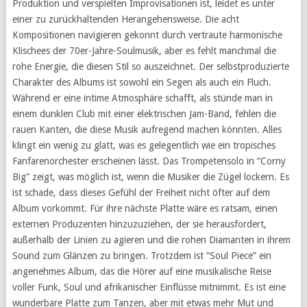
Produktion und verspielten Improvisationen ist, leidet es unter
einer zu zurückhaltenden Herangehensweise. Die acht
Kompositionen navigieren gekonnt durch vertraute harmonische
Klischees der 70er-Jahre-Soulmusik, aber es fehlt manchmal die
rohe Energie, die diesen Stil so auszeichnet. Der selbstproduzierte
Charakter des Albums ist sowohl ein Segen als auch ein Fluch.
Während er eine intime Atmosphäre schafft, als stünde man in
einem dunklen Club mit einer elektrischen Jam-Band, fehlen die
rauen Kanten, die diese Musik aufregend machen könnten. Alles
klingt ein wenig zu glatt, was es gelegentlich wie ein tropisches
Fanfarenorchester erscheinen lässt. Das Trompetensolo in “Corny
Big” zeigt, was möglich ist, wenn die Musiker die Zügel lockern. Es
ist schade, dass dieses Gefühl der Freiheit nicht öfter auf dem
Album vorkommt. Für ihre nächste Platte wäre es ratsam, einen
externen Produzenten hinzuzuziehen, der sie herausfordert,
außerhalb der Linien zu agieren und die rohen Diamanten in ihrem
Sound zum Glänzen zu bringen. Trotzdem ist “Soul Piece” ein
angenehmes Album, das die Hörer auf eine musikalische Reise
voller Funk, Soul und afrikanischer Einflüsse mitnimmt. Es ist eine
wunderbare Platte zum Tanzen, aber mit etwas mehr Mut und