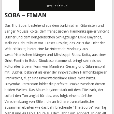
SOBA – FIMAN
Das Trio Soba, bestehend aus dem burkinischen Gitarristen und
Sänger Moussa Koita, dem französischen Harmonikaspieler Vincent
Bucher und dem kongolesischen Schlagzeuger Emile Biayenda,
stellt ihr Debütalbum vor. Dieses Projekt, das 2019 das Licht der
Welt erblickte, bietet eine faszinierende Mischung aus
westafrikanischen Klängen und Mississippi-Blues. Koita, aus einer
Griot-Familie in Bobo-Dioulasso stammend, bringt sein reiches
kulturelles Erbe in Form von Mandinka-Gesang und Gitarrenspiel
mit. Bucher, bekannt als einer der innovativsten Harmonikaspieler
Frankreichs, fügt eine unverwechselbare Blues-Note hinzu.
Biayendas Percussion bildet die perfekte Brücke zwischen diesen
beiden Welten. Das Album beginnt stark mit dem Titeltrack, der
sofort den Ton angibt für das, was folgt: eine natürliche
Verschmelzung von Stilen, die an frühere transatlantische
Zusammenarbeiten wie das bahnbrechende “The Source” von Taj
Mahal und Ali Farka Touré aus dem Jahr 1991 erinnert. In den elf