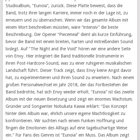
Studioalbum, “Eunoia”, zurück. Diese Platte beweist, dass die
Band, trotz ihrer langen Karriere, immer noch in der Lage ist, zu
erneuern und zu überraschen. Wenn wir das gesamte Album mit
einem Wort beschreiben müssten, wäre “intensiv” die beste
Beschreibung. Der Opener “Piecemeal” dient als kurze Einführung,
bevor die Band mit einem breiten, harten und mitreißenden Sound
loslegt. Auf “The Night and the Void” hören wir eine andere Seite
von Envy. Hier integriert die Band traditionelle Instrumente in
ihren Post-Hardcore-Sound, was zu einer ruhigeren musikalischen
Landschaft führt. Dieser Track zeigt, dass Envy keine Angst davor
hat, zu experimentieren und ihren Sound zu erweitern. Nach einem
großen Personalwechsel im Jahr 2018, der das Fortbestehen der
Band bedrohte, hat sich Envy wieder erholt. “Eunoia” ist das zweite
Album mit der neuen Besetzung und zeigt ein enormes Wachstum.
Gründer und Songwriter Nobukata Kawai erklärt: “Das Konzept
hinter dem Album war, ehrlich unsere eigene Machtlosigkeit zu
konfrontieren. Wir suchten nach einem Funken Hoffnung und
fingen die Emotionen des Alltags auf eine tagebuchartige Weise
ein.” Für Fans des Genres ist “Eunoia” ein Muss. Das Album zeigt