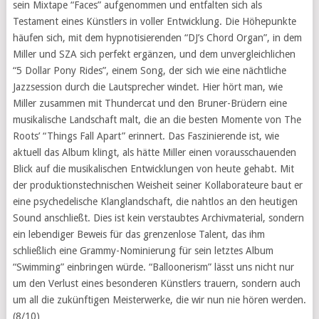
sein Mixtape “Faces” aufgenommen und entfalten sich als
Testament eines Künstlers in voller Entwicklung. Die Höhepunkte
häufen sich, mit dem hypnotisierenden “DJ’s Chord Organ”, in dem
Miller und SZA sich perfekt ergänzen, und dem unvergleichlichen
“5 Dollar Pony Rides”, einem Song, der sich wie eine nächtliche
Jazzsession durch die Lautsprecher windet. Hier hört man, wie
Miller zusammen mit Thundercat und den Bruner-Brüdern eine
musikalische Landschaft malt, die an die besten Momente von The
Roots’ “Things Fall Apart” erinnert. Das Faszinierende ist, wie
aktuell das Album klingt, als hätte Miller einen vorausschauenden
Blick auf die musikalischen Entwicklungen von heute gehabt. Mit
der produktionstechnischen Weisheit seiner Kollaborateure baut er
eine psychedelische Klanglandschaft, die nahtlos an den heutigen
Sound anschließt. Dies ist kein verstaubtes Archivmaterial, sondern
ein lebendiger Beweis für das grenzenlose Talent, das ihm
schließlich eine Grammy-Nominierung für sein letztes Album
“Swimming” einbringen würde. “Balloonerism” lässt uns nicht nur
um den Verlust eines besonderen Künstlers trauern, sondern auch
um all die zukünftigen Meisterwerke, die wir nun nie hören werden.
(8/10)