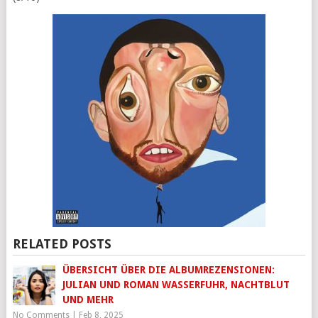
RELATED POSTS
ÜBERSICHT ÜBER DIE ALBUMREZENSIONEN:
JULIAN UND ROMAN WASSERFUHR, NACHTBLUT
UND MEHR
No Comments
|
Feb 8, 2025