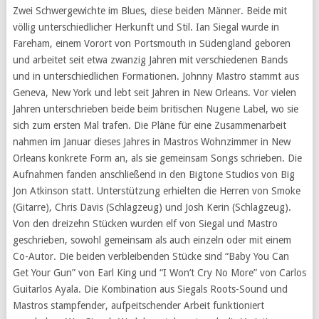
Zwei Schwergewichte im Blues, diese beiden Männer. Beide mit
völlig unterschiedlicher Herkunft und Stil. Ian Siegal wurde in
Fareham, einem Vorort von Portsmouth in Südengland geboren
und arbeitet seit etwa zwanzig Jahren mit verschiedenen Bands
und in unterschiedlichen Formationen. Johnny Mastro stammt aus
Geneva, New York und lebt seit Jahren in New Orleans. Vor vielen
Jahren unterschrieben beide beim britischen Nugene Label, wo sie
sich zum ersten Mal trafen. Die Pläne für eine Zusammenarbeit
nahmen im Januar dieses Jahres in Mastros Wohnzimmer in New
Orleans konkrete Form an, als sie gemeinsam Songs schrieben. Die
Aufnahmen fanden anschließend in den Bigtone Studios von Big
Jon Atkinson statt. Unterstützung erhielten die Herren von Smoke
(Gitarre), Chris Davis (Schlagzeug) und Josh Kerin (Schlagzeug).
Von den dreizehn Stücken wurden elf von Siegal und Mastro
geschrieben, sowohl gemeinsam als auch einzeln oder mit einem
Co-Autor. Die beiden verbleibenden Stücke sind “Baby You Can
Get Your Gun” von Earl King und “I Won’t Cry No More” von Carlos
Guitarlos Ayala. Die Kombination aus Siegals Roots-Sound und
Mastros stampfender, aufpeitschender Arbeit funktioniert