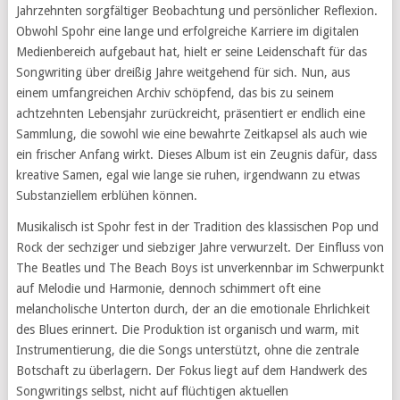
Jahrzehnten sorgfältiger Beobachtung und persönlicher Reflexion.
Obwohl Spohr eine lange und erfolgreiche Karriere im digitalen
Medienbereich aufgebaut hat, hielt er seine Leidenschaft für das
Songwriting über dreißig Jahre weitgehend für sich. Nun, aus
einem umfangreichen Archiv schöpfend, das bis zu seinem
achtzehnten Lebensjahr zurückreicht, präsentiert er endlich eine
Sammlung, die sowohl wie eine bewahrte Zeitkapsel als auch wie
ein frischer Anfang wirkt. Dieses Album ist ein Zeugnis dafür, dass
kreative Samen, egal wie lange sie ruhen, irgendwann zu etwas
Substanziellem erblühen können.
Musikalisch ist Spohr fest in der Tradition des klassischen Pop und
Rock der sechziger und siebziger Jahre verwurzelt. Der Einfluss von
The Beatles und The Beach Boys ist unverkennbar im Schwerpunkt
auf Melodie und Harmonie, dennoch schimmert oft eine
melancholische Unterton durch, der an die emotionale Ehrlichkeit
des Blues erinnert. Die Produktion ist organisch und warm, mit
Instrumentierung, die die Songs unterstützt, ohne die zentrale
Botschaft zu überlagern. Der Fokus liegt auf dem Handwerk des
Songwritings selbst, nicht auf flüchtigen aktuellen