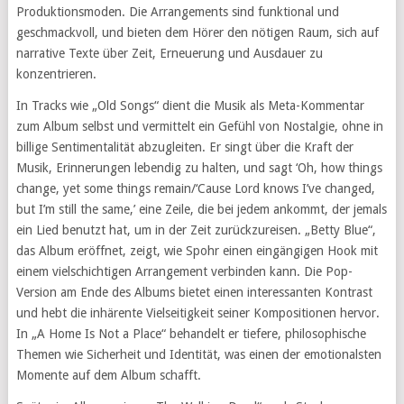
Produktionsmoden. Die Arrangements sind funktional und
geschmackvoll, und bieten dem Hörer den nötigen Raum, sich auf
narrative Texte über Zeit, Erneuerung und Ausdauer zu
konzentrieren.
In Tracks wie „Old Songs“ dient die Musik als Meta-Kommentar
zum Album selbst und vermittelt ein Gefühl von Nostalgie, ohne in
billige Sentimentalität abzugleiten. Er singt über die Kraft der
Musik, Erinnerungen lebendig zu halten, und sagt ‘Oh, how things
change, yet some things remain/‘Cause Lord knows I’ve changed,
but I’m still the same,’ eine Zeile, die bei jedem ankommt, der jemals
ein Lied benutzt hat, um in der Zeit zurückzureisen. „Betty Blue“,
das Album eröffnet, zeigt, wie Spohr einen eingängigen Hook mit
einem vielschichtigen Arrangement verbinden kann. Die Pop-
Version am Ende des Albums bietet einen interessanten Kontrast
und hebt die inhärente Vielseitigkeit seiner Kompositionen hervor.
In „A Home Is Not a Place“ behandelt er tiefere, philosophische
Themen wie Sicherheit und Identität, was einen der emotionalsten
Momente auf dem Album schafft.