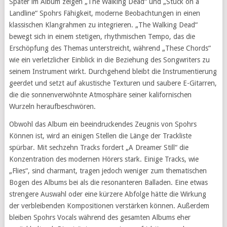
Später im Album zeigen „The Walking Dead“ und „Stuck on a
Landline“ Spohrs Fähigkeit, moderne Beobachtungen in einen
klassischen Klangrahmen zu integrieren. „The Walking Dead“
bewegt sich in einem stetigen, rhythmischen Tempo, das die
Erschöpfung des Themas unterstreicht, während „These Chords“
wie ein verletzlicher Einblick in die Beziehung des Songwriters zu
seinem Instrument wirkt. Durchgehend bleibt die Instrumentierung
geerdet und setzt auf akustische Texturen und saubere E-Gitarren,
die die sonnenverwöhnte Atmosphäre seiner kalifornischen
Wurzeln heraufbeschwören.
Obwohl das Album ein beeindruckendes Zeugnis von Spohrs
Können ist, wird an einigen Stellen die Länge der Trackliste
spürbar. Mit sechzehn Tracks fordert „A Dreamer Still“ die
Konzentration des modernen Hörers stark. Einige Tracks, wie
„Flies“, sind charmant, tragen jedoch weniger zum thematischen
Bogen des Albums bei als die resonanteren Balladen. Eine etwas
strengere Auswahl oder eine kürzere Abfolge hätte die Wirkung
der verbleibenden Kompositionen verstärken können. Außerdem
bleiben Spohrs Vocals während des gesamten Albums eher