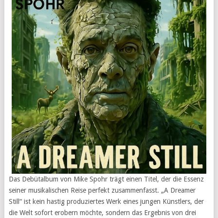
Das Debütalbum von Mike Spohr trägt einen Titel, der die Essenz
seiner musikalischen Reise perfekt zusammenfasst. „A Dreamer
Still“ ist kein hastig produziertes Werk eines jungen Künstlers, der
die Welt sofort erobern möchte, sondern das Ergebnis von drei