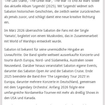
‘The Last Stand’, ‘The Great War’, ‘The War To End All Wars’ sowie
das aktuelle Album ‘Legends’ (2025). Mit ‘Legends’ widmet sich
Sabaton historischen Geschichten, die zeitlich weiter zurückreichen
als jemals zuvor, und schlägt damit eine neue kreative Richtung
ein.
Im März 2026 überraschte Sabaton die Fans mit der Single
‘Yamato’, begleitet von einem Musikvideo, das in Zusammenarbeit
mit World of Warships entwickelt wurde.
Sabaton ist bekannt für seine unermüdliche Hingabe an
Liveauftritte. Die Band spielte weltweit ausverkaufte Konzerte und
tourte durch Europa, Nord- und Südamerika, Australien sowie
Neuseeland. Darüber hinaus veranstaltet Sabaton eigene Events,
darunter das Sabaton Open Air und die Sabaton Cruise. Ende
2025 beendete die Band ihre ‘The Legendary Tour 2025’ in
Europa, darunter mehrere Konzerte in Deutschland, gemeinsam
mit dem ‘Legendary Orchestra’. Anfang 2026 folgte eine
umfangreiche Nordamerika-Tournee mit mehr als dreißig Shows in
den USA und Kanada.