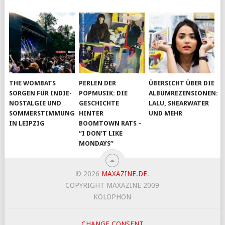
THE WOMBATS
PERLEN DER
ÜBERSICHT ÜBER DIE
SORGEN FÜR INDIE-
POPMUSIK: DIE
ALBUMREZENSIONEN:
NOSTALGIE UND
GESCHICHTE
LALU, SHEARWATER
SOMMERSTIMMUNG
HINTER
UND MEHR
IN LEIPZIG
BOOMTOWN RATS –
“I DON’T LIKE
MONDAYS”
© 2026
MAXAZINE.DE
.
COPYRIGHT MAXAZINE 2009
KOLOPHON
CHANGE CONSENT