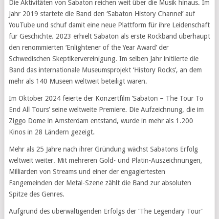
Die Aktivitäten von Sabaton reichen weit über die Musik hinaus. Im
Jahr 2019 startete die Band den ‘Sabaton History Channel’ auf
YouTube und schuf damit eine neue Plattform für ihre Leidenschaft
für Geschichte. 2023 erhielt Sabaton als erste Rockband überhaupt
den renommierten ‘Enlightener of the Year Award’ der
Schwedischen Skeptikervereinigung. Im selben Jahr initiierte die
Band das internationale Museumsprojekt ‘History Rocks’, an dem
mehr als 140 Museen weltweit beteiligt waren.
Im Oktober 2024 feierte der Konzertfilm ‘Sabaton – The Tour To
End All Tours’ seine weltweite Premiere. Die Aufzeichnung, die im
Ziggo Dome in Amsterdam entstand, wurde in mehr als 1.200
Kinos in 28 Ländern gezeigt.
Mehr als 25 Jahre nach ihrer Gründung wächst Sabatons Erfolg
weltweit weiter. Mit mehreren Gold- und Platin-Auszeichnungen,
Milliarden von Streams und einer der engagiertesten
Fangemeinden der Metal-Szene zählt die Band zur absoluten
Spitze des Genres.
Aufgrund des überwältigenden Erfolgs der ‘The Legendary Tour’