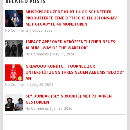
RELATED POSTS
MUSIKPRODUZENT KURT HUGO SCHNEIDER
PRODUZIERTE EINE OPTISCHE ILLUSIONS-MV
MIT GIGABYTE 4K MONITOREN
No Comments
|
Oct 20, 2022
IMPACT APPROVED VERÖFFENTLICHEN NEUES
ALBUM „WAY OF THE WARRIOR“
No Comments
|
May 11, 2024
GRLWOOD KÜNDIGT TOURNEE ZUR
UNTERSTÜTZUNG IHRES NEUEN ALBUMS “BLOOD”
AN
No Comments
|
Aug 20, 2024
SLY DUNBAR (SLY & ROBBIE) MIT 73 JAHREN
GESTORBEN
No Comments
|
Jan 26, 2026