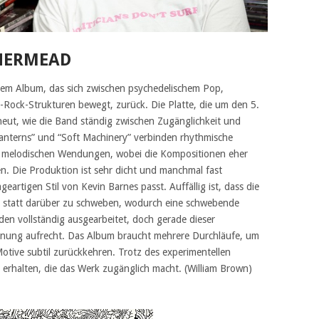
HERMEAD
nem Album, das sich zwischen psychedelischem Pop,
t-Rock-Strukturen bewegt, zurück. Die Platte, die um den 5.
rneut, wie die Band ständig zwischen Zugänglichkeit und
Lanterns” und “Soft Machinery” verbinden rhythmische
n melodischen Wendungen, wobei die Kompositionen eher
en. Die Produktion ist sehr dicht und manchmal fast
eartigen Stil von Kevin Barnes passt. Auffällig ist, dass die
d statt darüber zu schweben, wodurch eine schwebende
rden vollständig ausgearbeitet, doch gerade dieser
annung aufrecht. Das Album braucht mehrere Durchläufe, um
Motive subtil zurückkehren. Trotz des experimentellen
t erhalten, die das Werk zugänglich macht. (William Brown)