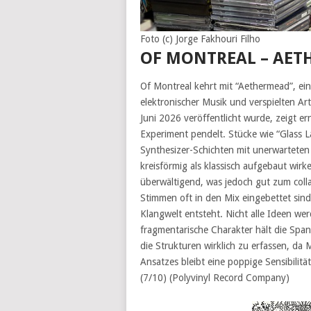
Foto (c) Jorge Fakhouri Filho
OF MONTREAL – AET
Of Montreal kehrt mit “Aethermead”, ei
elektronischer Musik und verspielten Ar
Juni 2026 veröffentlicht wurde, zeigt e
Experiment pendelt. Stücke wie “Glass 
Synthesizer-Schichten mit unerwartete
kreisförmig als klassisch aufgebaut wirk
überwältigend, was jedoch gut zum collag
Stimmen oft in den Mix eingebettet sin
Klangwelt entsteht. Nicht alle Ideen we
fragmentarische Charakter hält die Sp
die Strukturen wirklich zu erfassen, da 
Ansatzes bleibt eine poppige Sensibilitä
(7/10) (Polyvinyl Record Company)