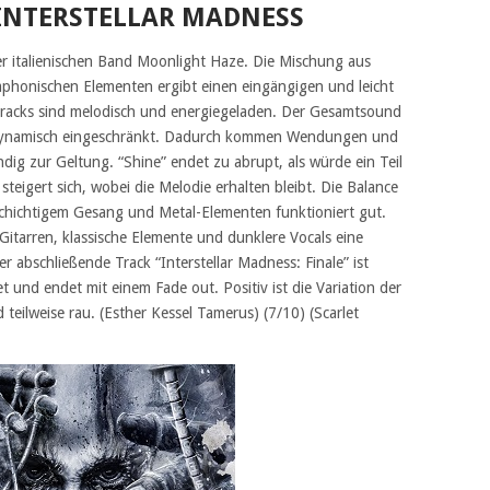
INTERSTELLAR MADNESS
der italienischen Band Moonlight Haze. Die Mischung aus
ymphonischen Elementen ergibt einen eingängigen und leicht
racks sind melodisch und energiegeladen. Der Gesamtsound
l dynamisch eingeschränkt. Dadurch kommen Wendungen und
ändig zur Geltung. “Shine” endet zu abrupt, als würde ein Teil
steigert sich, wobei die Melodie erhalten bleibt. Die Balance
chichtigem Gesang und Metal-Elementen funktioniert gut.
itarren, klassische Elemente und dunklere Vocals eine
er abschließende Track “Interstellar Madness: Finale” ist
 und endet mit einem Fade out. Positiv ist die Variation der
d teilweise rau. (Esther Kessel Tamerus) (7/10) (Scarlet