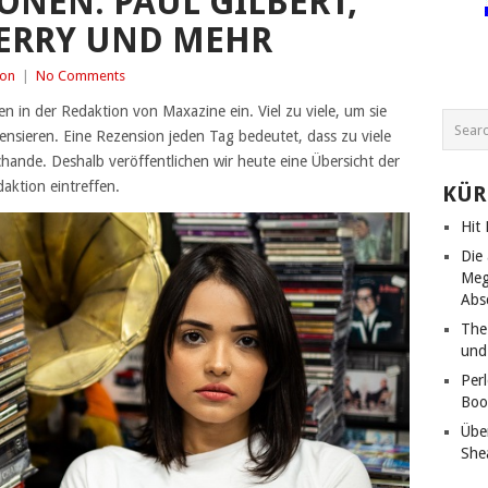
NEN: PAUL GILBERT,
 PERRY UND MEHR
ion
|
No Comments
 in der Redaktion von Maxazine ein. Viel zu viele, um sie
nsieren. Eine Rezension jeden Tag bedeutet, dass zu viele
chande. Deshalb veröffentlichen wir heute eine Übersicht der
aktion eintreffen.
KÜR
Hit
Die
Meg
Abs
The
und
Per
Boo
Übe
She