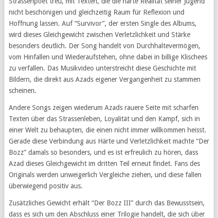
Strassenpoet treu, mit Texten, die die harte Realität seiner Jugend
nicht beschönigen und gleichzeitig Raum für Reflexion und
Hoffnung lassen. Auf “Survivor”, der ersten Single des Albums,
wird dieses Gleichgewicht zwischen Verletzlichkeit und Stärke
besonders deutlich. Der Song handelt von Durchhaltevermögen,
vom Hinfallen und Wiederaufstehen, ohne dabei in billige Klischees
zu verfallen. Das Musikvideo unterstreicht diese Geschichte mit
Bildern, die direkt aus Azads eigener Vergangenheit zu stammen
scheinen.
Andere Songs zeigen wiederum Azads rauere Seite mit scharfen
Texten über das Strassenleben, Loyalität und den Kampf, sich in
einer Welt zu behaupten, die einen nicht immer willkommen heisst.
Gerade diese Verbindung aus Härte und Verletzlichkeit machte “Der
Bozz” damals so besonders, und es ist erfreulich zu hören, dass
Azad dieses Gleichgewicht im dritten Teil erneut findet. Fans des
Originals werden unweigerlich Vergleiche ziehen, und diese fallen
überwiegend positiv aus.
Zusätzliches Gewicht erhält “Der Bozz III” durch das Bewusstsein,
dass es sich um den Abschluss einer Trilogie handelt, die sich über