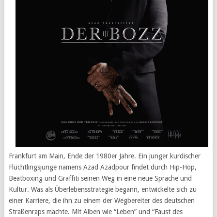
Frankfurt am Main, Ende der 1980er Jahre. Ein junger kurdischer
Flüchtlingsjunge namens Azad Azadpour findet durch Hip-Hop,
Beatboxing und Graffiti seinen Weg in eine neue Sprache und
Kultur. Was als Überlebensstrategie begann, entwickelte sich zu
einer Karriere, die ihn zu einem der Wegbereiter des deutschen
Straßenraps machte. Mit Alben wie “Leben” und “Faust des