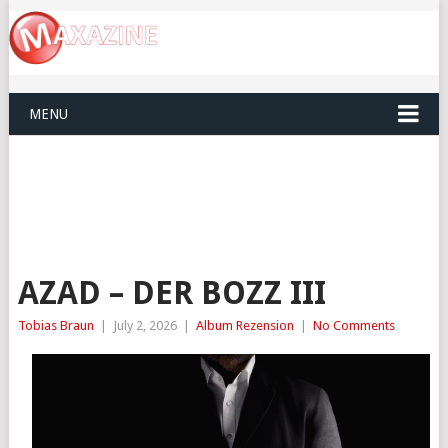
MENU
AZAD – DER BOZZ III
Tobias Braun
|
July 2, 2026
|
Album Rezension
|
No Comments