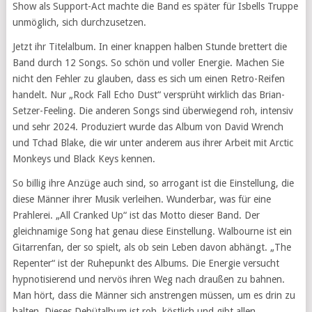
Show als Support-Act machte die Band es später für Isbells Truppe
unmöglich, sich durchzusetzen.
Jetzt ihr Titelalbum. In einer knappen halben Stunde brettert die
Band durch 12 Songs. So schön und voller Energie. Machen Sie
nicht den Fehler zu glauben, dass es sich um einen Retro-Reifen
handelt. Nur „Rock Fall Echo Dust“ versprüht wirklich das Brian-
Setzer-Feeling. Die anderen Songs sind überwiegend roh, intensiv
und sehr 2024. Produziert wurde das Album von David Wrench
und Tchad Blake, die wir unter anderem aus ihrer Arbeit mit Arctic
Monkeys und Black Keys kennen.
So billig ihre Anzüge auch sind, so arrogant ist die Einstellung, die
diese Männer ihrer Musik verleihen. Wunderbar, was für eine
Prahlerei. „All Cranked Up“ ist das Motto dieser Band. Der
gleichnamige Song hat genau diese Einstellung. Walbourne ist ein
Gitarrenfan, der so spielt, als ob sein Leben davon abhängt. „The
Repenter“ ist der Ruhepunkt des Albums. Die Energie versucht
hypnotisierend und nervös ihren Weg nach draußen zu bahnen.
Man hört, dass die Männer sich anstrengen müssen, um es drin zu
halten. Dieses Debütalbum ist roh, köstlich und gibt allen