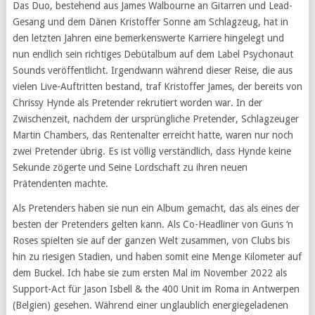
Das Duo, bestehend aus James Walbourne an Gitarren und Lead-
Gesang und dem Dänen Kristoffer Sonne am Schlagzeug, hat in
den letzten Jahren eine bemerkenswerte Karriere hingelegt und
nun endlich sein richtiges Debütalbum auf dem Label Psychonaut
Sounds veröffentlicht. Irgendwann während dieser Reise, die aus
vielen Live-Auftritten bestand, traf Kristoffer James, der bereits von
Chrissy Hynde als Pretender rekrutiert worden war. In der
Zwischenzeit, nachdem der ursprüngliche Pretender, Schlagzeuger
Martin Chambers, das Rentenalter erreicht hatte, waren nur noch
zwei Pretender übrig. Es ist völlig verständlich, dass Hynde keine
Sekunde zögerte und Seine Lordschaft zu ihren neuen
Prätendenten machte.
Als Pretenders haben sie nun ein Album gemacht, das als eines der
besten der Pretenders gelten kann. Als Co-Headliner von Guns ‘n
Roses spielten sie auf der ganzen Welt zusammen, von Clubs bis
hin zu riesigen Stadien, und haben somit eine Menge Kilometer auf
dem Buckel. Ich habe sie zum ersten Mal im November 2022 als
Support-Act für Jason Isbell & the 400 Unit im Roma in Antwerpen
(Belgien) gesehen. Während einer unglaublich energiegeladenen