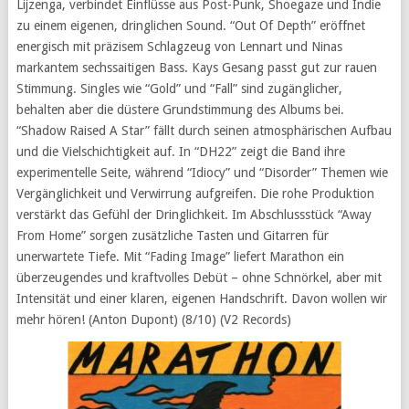
Lijzenga, verbindet Einflüsse aus Post-Punk, Shoegaze und Indie
zu einem eigenen, dringlichen Sound. “Out Of Depth” eröffnet
energisch mit präzisem Schlagzeug von Lennart und Ninas
markantem sechssaitigen Bass. Kays Gesang passt gut zur rauen
Stimmung. Singles wie “Gold” und “Fall” sind zugänglicher,
behalten aber die düstere Grundstimmung des Albums bei.
“Shadow Raised A Star” fällt durch seinen atmosphärischen Aufbau
und die Vielschichtigkeit auf. In “DH22” zeigt die Band ihre
experimentelle Seite, während “Idiocy” und “Disorder” Themen wie
Vergänglichkeit und Verwirrung aufgreifen. Die rohe Produktion
verstärkt das Gefühl der Dringlichkeit. Im Abschlussstück “Away
From Home” sorgen zusätzliche Tasten und Gitarren für
unerwartete Tiefe. Mit “Fading Image” liefert Marathon ein
überzeugendes und kraftvolles Debüt – ohne Schnörkel, aber mit
Intensität und einer klaren, eigenen Handschrift. Davon wollen wir
mehr hören! (Anton Dupont) (8/10) (V2 Records)