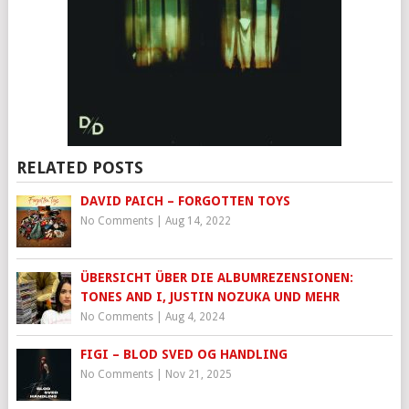
RELATED POSTS
DAVID PAICH – FORGOTTEN TOYS
No Comments
|
Aug 14, 2022
ÜBERSICHT ÜBER DIE ALBUMREZENSIONEN:
TONES AND I, JUSTIN NOZUKA UND MEHR
No Comments
|
Aug 4, 2024
FIGI – BLOD SVED OG HANDLING
No Comments
|
Nov 21, 2025