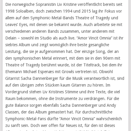
Die norwegische Sopranistin Liv Kristine veröffentlicht bereits seit
1998 Soloalben, doch zwischen 1994 und 2015 lag ihr Fokus vor
allem auf den Symphonic-Metal-Bands Theatre of Tragedy und
Leaves’ Eyes, mit denen sie bekannt wurde. Auch arbeitete sie mit
verschiedenen anderen Bands zusammen, unter anderem mit
Delain – sowohl im Studio als auch live. “Amor Vincit Omnia” ist ihr
siebtes Album und zeigt womöglich ihre beste gesangliche
Leistung, die sie je aufgenommen hat. Der einzige Song, der an
den symphonischen Metal erinnert, mit dem sie in den 90ern mit
Theatre of Tragedy berühmt wurde, ist der Titeltrack, bei dem ihr
Ehemann Michael Espenæs mit Growls vertreten ist. Obwohl
Gitarrist Sacha Dannenberger für die Musik verantwortlich ist, sind
auf den übrigen zehn Stücken kaum Gitarren zu hören. Im
Vordergrund stehen Liv Kristines Stimme und ihre Texte, die viel
Raum bekommen, ohne die Instrumente zu verdrängen. Für die
gute Balance sorgen ebenfalls Sacha Dannenberger und Andy
Classen, der das Album gemastert hat. Für durchschnittliche
Symphonic-Metal-Fans dürfte “Amor Vincit Omnia” wahrscheinlich
zu sanft sein. Doch wer offen für Neues ist, für den ist dieses