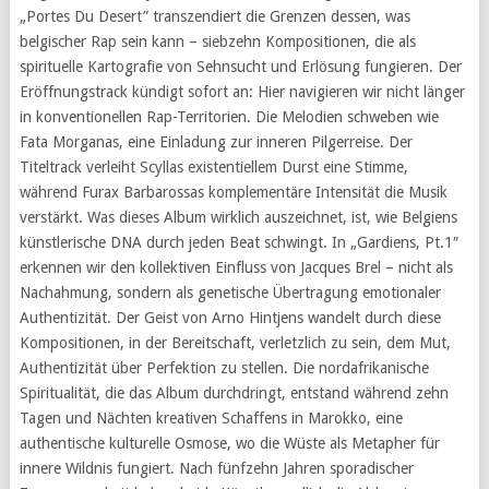
„Portes Du Desert” transzendiert die Grenzen dessen, was
belgischer Rap sein kann – siebzehn Kompositionen, die als
spirituelle Kartografie von Sehnsucht und Erlösung fungieren. Der
Eröffnungstrack kündigt sofort an: Hier navigieren wir nicht länger
in konventionellen Rap-Territorien. Die Melodien schweben wie
Fata Morganas, eine Einladung zur inneren Pilgerreise. Der
Titeltrack verleiht Scyllas existentiellem Durst eine Stimme,
während Furax Barbarossas komplementäre Intensität die Musik
verstärkt. Was dieses Album wirklich auszeichnet, ist, wie Belgiens
künstlerische DNA durch jeden Beat schwingt. In „Gardiens, Pt.1″
erkennen wir den kollektiven Einfluss von Jacques Brel – nicht als
Nachahmung, sondern als genetische Übertragung emotionaler
Authentizität. Der Geist von Arno Hintjens wandelt durch diese
Kompositionen, in der Bereitschaft, verletzlich zu sein, dem Mut,
Authentizität über Perfektion zu stellen. Die nordafrikanische
Spiritualität, die das Album durchdringt, entstand während zehn
Tagen und Nächten kreativen Schaffens in Marokko, eine
authentische kulturelle Osmose, wo die Wüste als Metapher für
innere Wildnis fungiert. Nach fünfzehn Jahren sporadischer