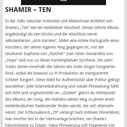
SHAMIR – TEN
In der Stille zwischen Intensität und Melancholie entfaltet sich
Shamirs „Ten” wie ein meditativer Abschied. Dieses zehnte Album,
angekündigt als sein letztes und der Abschluss seiner
selbsterklärten „Anti-Karriere”, bildet eine intime Kartografie eines
Künstlers, der seinen eigenen Weg gegangen ist, von der
tanzbaren Euphorie von „Ratchet” zum rohen Geständnis von
„Hope” und nun zu dieser kontemplativen Synthese. Die zehn
Tracks atmen innerhalb des Idioms des Indie-Singer-Songwriter-
Rock, wobei die bewusst Lo-Fi-Produktion als transparenter
Schleier fungiert. Diese Wahl für Authentizität über Politur gelingt
wunderbar: Jede Gitarrenberührung und vokale Phrasierung fühlt
sich echt und ungeschnitten an. „Golden” glänzt als Höhepunkt
des Albums; ein Song, der mühelos seinen Weg zu jenem einen
niederländischen Radiosender finden würde, der sich alternativ
nennt. Der Schlussakkord „29″ verlangt nach intimem Hörerlebnis;
man möchte fast in die Stereoanlage kriechen, um Shamirs
Falsettstimme zu folgen. Seine Phrasierung ruft Fragmente von