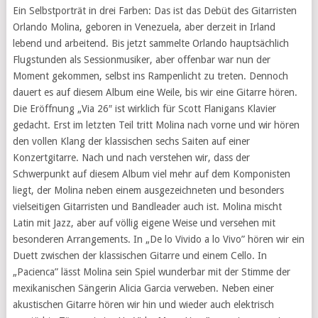
Ein Selbstporträt in drei Farben: Das ist das Debüt des Gitarristen
Orlando Molina, geboren in Venezuela, aber derzeit in Irland
lebend und arbeitend. Bis jetzt sammelte Orlando hauptsächlich
Flugstunden als Sessionmusiker, aber offenbar war nun der
Moment gekommen, selbst ins Rampenlicht zu treten. Dennoch
dauert es auf diesem Album eine Weile, bis wir eine Gitarre hören.
Die Eröffnung „Via 26″ ist wirklich für Scott Flanigans Klavier
gedacht. Erst im letzten Teil tritt Molina nach vorne und wir hören
den vollen Klang der klassischen sechs Saiten auf einer
Konzertgitarre. Nach und nach verstehen wir, dass der
Schwerpunkt auf diesem Album viel mehr auf dem Komponisten
liegt, der Molina neben einem ausgezeichneten und besonders
vielseitigen Gitarristen und Bandleader auch ist. Molina mischt
Latin mit Jazz, aber auf völlig eigene Weise und versehen mit
besonderen Arrangements. In „De lo Vivido a lo Vivo” hören wir ein
Duett zwischen der klassischen Gitarre und einem Cello. In
„Pacienca” lässt Molina sein Spiel wunderbar mit der Stimme der
mexikanischen Sängerin Alicia Garcia verweben. Neben einer
akustischen Gitarre hören wir hin und wieder auch elektrisch