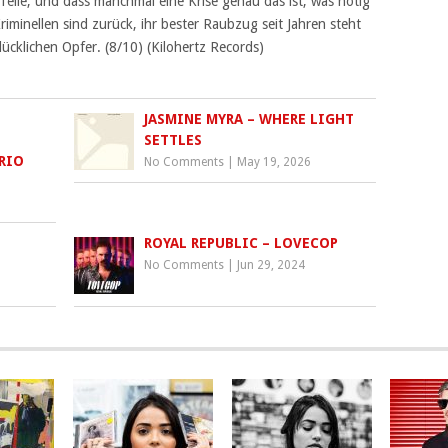
eile, und dass manchmal eine Krise genau das ist, was nötig
riminellen sind zurück, ihr bester Raubzug seit Jahren steht
ücklichen Opfer. (8/10) (Kilohertz Records)
JASMINE MYRA – WHERE LIGHT
SETTLES
RIO
No Comments
|
May 19, 2026
ROYAL REPUBLIC – LOVECOP
No Comments
|
Jun 29, 2024