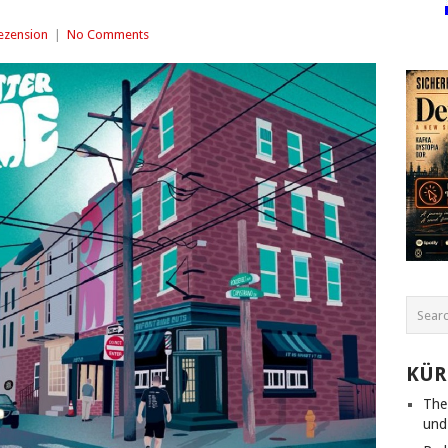
ezension
|
No Comments
KÜR
The
und