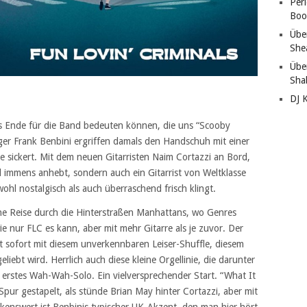
Per
Boo
Übe
She
Übe
Sha
DJ 
Ende für die Band bedeuten können, die uns “Scooby
ger Frank Benbini ergriffen damals den Handschuh mit einer
e sickert. Mit dem neuen Gitarristen Naim Cortazzi an Bord,
 immens anhebt, sondern auch ein Gitarrist von Weltklasse
owohl nostalgisch als auch überraschend frisch klingt.
eine Reise durch die Hinterstraßen Manhattans, wo Genres
e nur FLC es kann, aber mit mehr Gitarre als je zuvor. Der
t sofort mit diesem unverkennbaren Leiser-Shuffle, diesem
iebt wird. Herrlich auch diese kleine Orgellinie, die darunter
s erstes Wah-Wah-Solo. Ein vielversprechender Start. “What It
 Spur gestapelt, als stünde Brian May hinter Cortazzi, aber mit