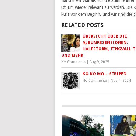
Band mehr war als nur die Summe ihrer T
ist, um wieder relevant zu werden. Die K
kurz vor dem Beginn, und wir sind die gl
RELATED POSTS
ÜBERSICHT ÜBER DIE
ALBUMREZENSIONEN:
HALESTORM, TINGVALL T
UND MEHR
No Comments
|
Aug 9, 2025
KO KO MO – STRIPED
No Comments
|
Nov 4, 2024