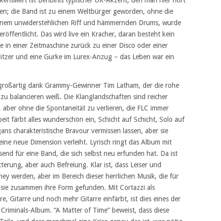
enswert ist Benbinis typischer UK-Akzent, den man hier hört
ren; die Band ist zu einem Weltbürger geworden, ohne die
t seinem unwiderstehlichen Riff und hämmernden Drums, wurde
eröffentlicht. Das wird live ein Kracher, daran besteht kein
wie in einer Zeitmaschine zurück zu einer Disco oder einer
litzer und eine Gurke im Lurex-Anzug – das Leben war ein
 großartig dank Grammy-Gewinner Tim Latham, der die rohe
zu balancieren weiß. Die Klanglandschaften sind reicher
aber ohne die Spontaneität zu verlieren, die FLC immer
eit färbt alles wunderschön ein, Schicht auf Schicht, Solo auf
ans charakteristische Bravour vermissen lassen, aber sie
 eine neue Dimension verleiht. Lyrisch ringt das Album mit
nd für eine Band, die sich selbst neu erfunden hat. Da ist
terung, aber auch Befreiung. Klar ist, dass Leiser und
y werden, aber im Bereich dieser herrlichen Musik, die für
n sie zusammen ihre Form gefunden. Mit Cortazzi als
re, Gitarre und noch mehr Gitarre einfärbt, ist dies eines der
 Criminals-Album. “A Matter of Time” beweist, dass diese