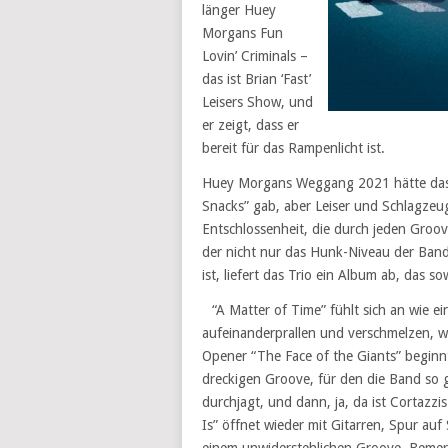
länger Huey
Morgans Fun
Lovin’ Criminals –
das ist Brian ‘Fast’
Leisers Show, und
er zeigt, dass er
bereit für das Rampenlicht ist.
Huey Morgans Weggang 2021 hätte das 
Snacks” gab, aber Leiser und Schlagzeu
Entschlossenheit, die durch jeden Groov
der nicht nur das Hunk-Niveau der Band
ist, liefert das Trio ein Album ab, das s
“A Matter of Time” fühlt sich an wie 
aufeinanderprallen und verschmelzen, wi
Opener “The Face of the Giants” beginn
dreckigen Groove, für den die Band so gel
durchjagt, und dann, ja, da ist Cortazzi
Is” öffnet wieder mit Gitarren, Spur auf