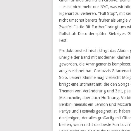
einem unwiderstehlichen Groove. Bemerk
– es ist nicht mehr nur NYC, was wir hö
Eigenart zu verlieren. “Full Stop”, mi
nicht umsonst bereits früher als Single v
Zweifel. “Little Bit Further” bringt uns 
Rollschuh-Disco der späten Siebziger. G
Fest.
Produktionstechnisch klingt das Album
Energie der Band mit moderner Klarheit 
geworden, die Arrangements komplexer, 
ausgezeichnet hat. Cortazzis Gitarrenarb
Solo. Leisers Stimme mag vielleicht Morg
bringt eine Intimität mit, die den Songs
Themen von Veränderung und Zeit, passe
Melancholie, aber auch Hoffnung. Verbit
Benbini niemals ein Lennon und McCartne
Partys und Festivals geeignet ist, habe
demjenigen, der alles großartig mit Gitar
besten, wenn nicht das beste Fun Lovin’