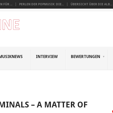
 FÜR ...
PERLEN DER POPMUSIK: DIE...
ÜBERSICHT ÜBER DIE ALB...
MUSIKNEWS
INTERVIEW
BEWERTUNGEN
MINALS – A MATTER OF