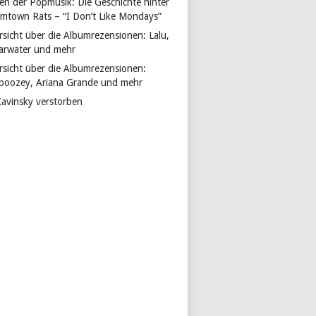
len der Popmusik: Die Geschichte hinter
mtown Rats – “I Don’t Like Mondays”
rsicht über die Albumrezensionen: Lalu,
arwater und mehr
rsicht über die Albumrezensionen:
boozey, Ariana Grande und mehr
Kavinsky verstorben