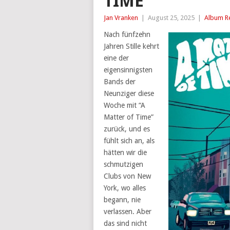
TIME
Jan Vranken
|
August 25, 2025
|
Album R
Nach fünfzehn
Jahren Stille kehrt
eine der
eigensinnigsten
Bands der
Neunziger diese
Woche mit “A
Matter of Time”
zurück, und es
fühlt sich an, als
hätten wir die
schmutzigen
Clubs von New
York, wo alles
begann, nie
verlassen. Aber
das sind nicht